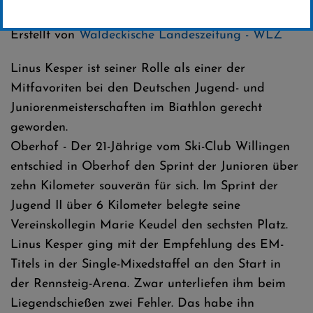
Kategorie:
Club-News
,
Biathlon
Erstellt von
Waldeckische Landeszeitung - WLZ
Linus Kesper ist seiner Rolle als einer der
Mitfavoriten bei den Deutschen Jugend- und
Juniorenmeisterschaften im Biathlon gerecht
geworden.
Oberhof - Der 21-Jährige vom Ski-Club Willingen
entschied in Oberhof den Sprint der Junioren über
zehn Kilometer souverän für sich. Im Sprint der
Jugend II über 6 Kilometer belegte seine
Vereinskollegin Marie Keudel den sechsten Platz.
Linus Kesper ging mit der Empfehlung des EM-
Titels in der Single-Mixedstaffel an den Start in
der Rennsteig-Arena. Zwar unterliefen ihm beim
Liegendschießen zwei Fehler. Das habe ihn