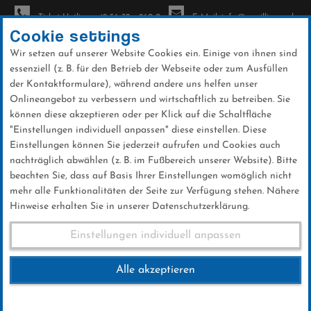
Ticket-Hotline: +49 56 32 - 960-0
E-Mail: info@sc-willingen.de
Cookie settings
Wir setzen auf unserer Website Cookies ein. Einige von ihnen sind
To
essenziell (z. B. für den Betrieb der Webseite oder zum Ausfüllen
na
der Kontaktformulare), während andere uns helfen unser
Direkt
Onlineangebot zu verbessern und wirtschaftlich zu betreiben. Sie
zum
können diese akzeptieren oder per Klick auf die Schaltfläche
Inhalt
"Einstellungen individuell anpassen" diese einstellen. Diese
Einstellungen können Sie jederzeit aufrufen und Cookies auch
News
nachträglich abwählen (z. B. im Fußbereich unserer Website). Bitte
beachten Sie, dass auf Basis Ihrer Einstellungen womöglich nicht
mehr alle Funktionalitäten der Seite zur Verfügung stehen. Nähere
Hinweise erhalten Sie in unserer Datenschutzerklärung.
Linus Kesper Deutscher
Einstellungen individuell anpassen
Juniorenmeister
Alle akzeptieren
09 .Februar 2025