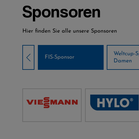
Sponsoren
Hier finden Sie alle unsere Sponsoren
Weltcup-Sponsoren
Weltcup-S
sor
Damen
Herren