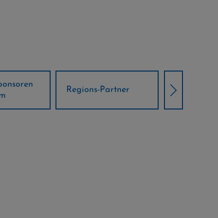
Örtliche Weltcup-
artner
Klima Part
Partner