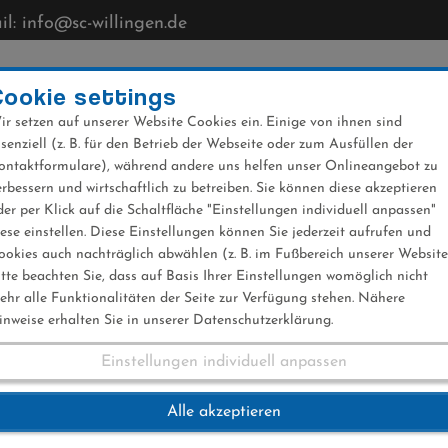
l: info@sc-willingen.de
CLUB
MÜHLENKOPFSCHANZE
NEWS
VERANST
Cookie settings
ir setzen auf unserer Website Cookies ein. Einige von ihnen sind
ssenziell (z. B. für den Betrieb der Webseite oder zum Ausfüllen der
ontaktformulare), während andere uns helfen unser Onlineangebot zu
erbessern und wirtschaftlich zu betreiben. Sie können diese akzeptieren
der per Klick auf die Schaltfläche "Einstellungen individuell anpassen"
iese einstellen. Diese Einstellungen können Sie jederzeit aufrufen und
ookies auch nachträglich abwählen (z. B. im Fußbereich unserer Website
itte beachten Sie, dass auf Basis Ihrer Einstellungen womöglich nicht
ehr alle Funktionalitäten der Seite zur Verfügung stehen. Nähere
inweise erhalten Sie in unserer Datenschutzerklärung.
Einstellungen individuell anpassen
änzt bei Junioren-
Alle akzeptieren