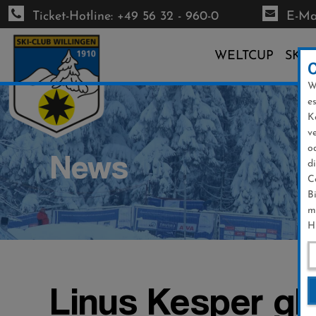
Ticket-Hotline: +49 56 32 - 960-0
E-Mai
WELTCUP
SKI-
W
Direkt
e
zum
K
Inhalt
v
o
News
d
C
B
m
H
Linus Kesper gl