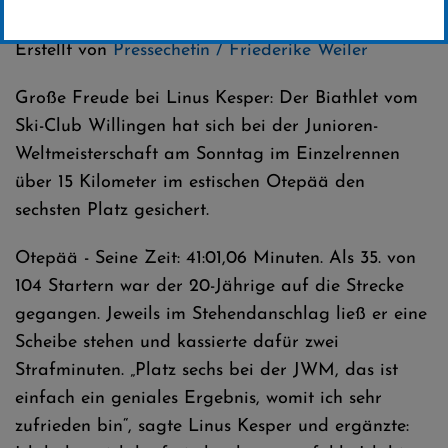
Kategorie:
Club-News
,
Biathlon
Erstellt von
Pressechefin / Friederike Weiler
Große Freude bei Linus Kesper: Der Biathlet vom
Ski-Club Willingen hat sich bei der Junioren-
Weltmeisterschaft am Sonntag im Einzelrennen
über 15 Kilometer im estischen Otepää den
sechsten Platz gesichert.
Otepää - Seine Zeit: 41:01,06 Minuten. Als 35. von
104 Startern war der 20-Jährige auf die Strecke
gegangen. Jeweils im Stehendanschlag ließ er eine
Scheibe stehen und kassierte dafür zwei
Strafminuten. „Platz sechs bei der JWM, das ist
einfach ein geniales Ergebnis, womit ich sehr
zufrieden bin“, sagte Linus Kesper und ergänzte: