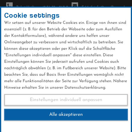
Ticket-Hotline: +49 56 32 - 960-0
E-Mail: info@sc-willingen.de
Cookie settings
Wir setzen auf unserer Website Cookies ein. Einige von ihnen sind
To
essenziell (z. B. für den Betrieb der Webseite oder zum Ausfüllen
na
der Kontaktformulare), während andere uns helfen unser
Direkt
Onlineangebot zu verbessern und wirtschaftlich zu betreiben. Sie
zum
können diese akzeptieren oder per Klick auf die Schaltfläche
Inhalt
"Einstellungen individuell anpassen" diese einstellen. Diese
Einstellungen können Sie jederzeit aufrufen und Cookies auch
News
nachträglich abwählen (z. B. im Fußbereich unserer Website). Bitte
beachten Sie, dass auf Basis Ihrer Einstellungen womöglich nicht
mehr alle Funktionalitäten der Seite zur Verfügung stehen. Nähere
Hinweise erhalten Sie in unserer Datenschutzerklärung.
Linus Kesper läuft im Einzel
Einstellungen individuell anpassen
auf Rang sechs
Alle akzeptieren
26 .Februar 2024