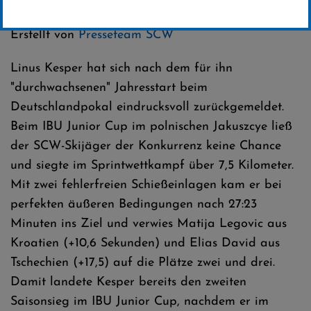
Kategorie:
Club-News
,
Biathlon
Erstellt von
Presseteam SCW
Linus Kesper hat sich nach dem für ihn
"durchwachsenen" Jahresstart beim
Deutschlandpokal eindrucksvoll zurückgemeldet.
Beim IBU Junior Cup im polnischen Jakuszcye ließ
der SCW-Skijäger der Konkurrenz keine Chance
und siegte im Sprintwettkampf über 7,5 Kilometer.
Mit zwei fehlerfreien Schießeinlagen kam er bei
perfekten äußeren Bedingungen nach 27:23
Minuten ins Ziel und verwies Matija Legovic aus
Kroatien (+10,6 Sekunden) und Elias David aus
Tschechien (+17,5) auf die Plätze zwei und drei.
Damit landete Kesper bereits den zweiten
Saisonsieg im IBU Junior Cup, nachdem er im