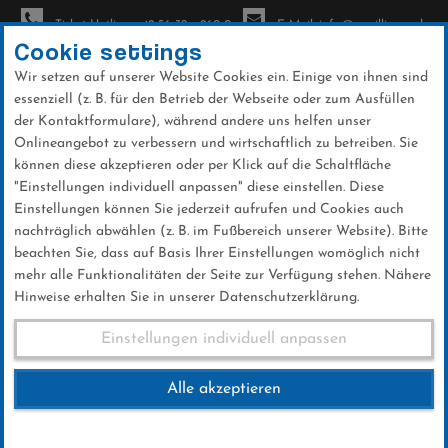
Ticket-Hotline: +49 56 32 - 960-0
E-Mail: info@sc-willingen.de
Cookie settings
Wir setzen auf unserer Website Cookies ein. Einige von ihnen sind
To
essenziell (z. B. für den Betrieb der Webseite oder zum Ausfüllen
na
der Kontaktformulare), während andere uns helfen unser
Direkt
Onlineangebot zu verbessern und wirtschaftlich zu betreiben. Sie
zum
können diese akzeptieren oder per Klick auf die Schaltfläche
Inhalt
"Einstellungen individuell anpassen" diese einstellen. Diese
Einstellungen können Sie jederzeit aufrufen und Cookies auch
News
nachträglich abwählen (z. B. im Fußbereich unserer Website). Bitte
beachten Sie, dass auf Basis Ihrer Einstellungen womöglich nicht
mehr alle Funktionalitäten der Seite zur Verfügung stehen. Nähere
Hinweise erhalten Sie in unserer Datenschutzerklärung.
Linus Kesper mit Sieg im IBU
Einstellungen individuell anpassen
Junior Cup
Alle akzeptieren
21 .Januar 2025