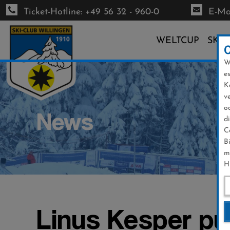
Ticket-Hotline: +49 56 32 - 960-0
E-Mai
WELTCUP
SKI-
W
Direkt
e
zum
K
Inhalt
v
o
News
d
C
B
m
H
Linus Kesper pu