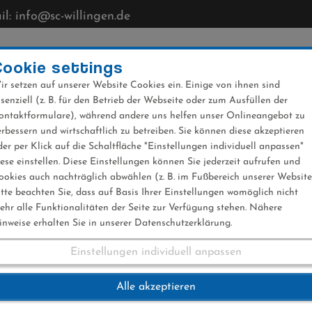
l: info@sc-willingen.de
CLUB
MÜHLENKOPFSCHANZE
NEWS
VERANST
Cookie settings
ir setzen auf unserer Website Cookies ein. Einige von ihnen sind
ssenziell (z. B. für den Betrieb der Webseite oder zum Ausfüllen der
ontaktformulare), während andere uns helfen unser Onlineangebot zu
erbessern und wirtschaftlich zu betreiben. Sie können diese akzeptieren
der per Klick auf die Schaltfläche "Einstellungen individuell anpassen"
iese einstellen. Diese Einstellungen können Sie jederzeit aufrufen und
ookies auch nachträglich abwählen (z. B. im Fußbereich unserer Website
itte beachten Sie, dass auf Basis Ihrer Einstellungen womöglich nicht
ehr alle Funktionalitäten der Seite zur Verfügung stehen. Nähere
inweise erhalten Sie in unserer Datenschutzerklärung.
Einstellungen individuell anpassen
nktet beim IBU-Cup
Alle akzeptieren