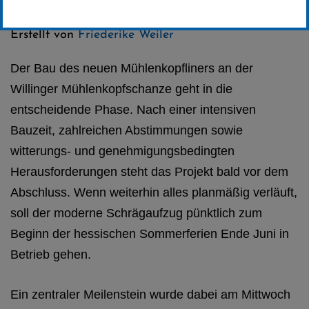
Kategorie:
Club-News
Erstellt von
Friederike Weiler
Der Bau des neuen Mühlenkopfliners an der
Willinger Mühlenkopfschanze geht in die
entscheidende Phase. Nach einer intensiven
Bauzeit, zahlreichen Abstimmungen sowie
witterungs- und genehmigungsbedingten
Herausforderungen steht das Projekt bald vor dem
Abschluss. Wenn weiterhin alles planmäßig verläuft,
soll der moderne Schrägaufzug pünktlich zum
Beginn der hessischen Sommerferien Ende Juni in
Betrieb gehen.
Ein zentraler Meilenstein wurde dabei am Mittwoch