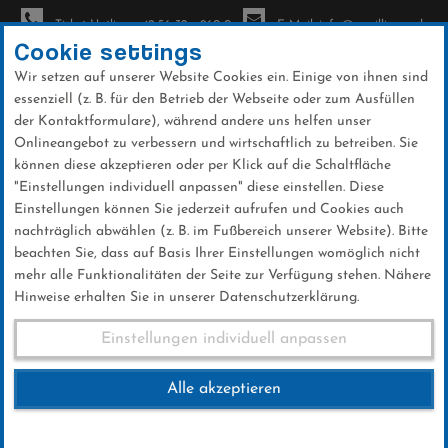
Ticket-Hotline: +49 56 32 - 960-0
E-Mail: info@sc-willingen.de
Cookie settings
Wir setzen auf unserer Website Cookies ein. Einige von ihnen sind
To
essenziell (z. B. für den Betrieb der Webseite oder zum Ausfüllen
na
der Kontaktformulare), während andere uns helfen unser
Direkt
Onlineangebot zu verbessern und wirtschaftlich zu betreiben. Sie
zum
können diese akzeptieren oder per Klick auf die Schaltfläche
Inhalt
"Einstellungen individuell anpassen" diese einstellen. Diese
Einstellungen können Sie jederzeit aufrufen und Cookies auch
News
nachträglich abwählen (z. B. im Fußbereich unserer Website). Bitte
beachten Sie, dass auf Basis Ihrer Einstellungen womöglich nicht
mehr alle Funktionalitäten der Seite zur Verfügung stehen. Nähere
Hinweise erhalten Sie in unserer Datenschutzerklärung.
Meilenstein erreicht:
Einstellungen individuell anpassen
"Hochzeit" am Mühlenkopf
Alle akzeptieren
29 .April 2026