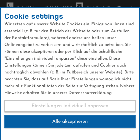
Ticket-Hotline: +49 56 32 - 960-0
E-Mail: info@sc-willingen.de
Cookie settings
Wir setzen auf unserer Website Cookies ein. Einige von ihnen sind
To
essenziell (z. B. für den Betrieb der Webseite oder zum Ausfüllen
na
der Kontaktformulare), während andere uns helfen unser
Direkt
Onlineangebot zu verbessern und wirtschaftlich zu betreiben. Sie
zum
können diese akzeptieren oder per Klick auf die Schaltfläche
Inhalt
"Einstellungen individuell anpassen" diese einstellen. Diese
Einstellungen können Sie jederzeit aufrufen und Cookies auch
News
nachträglich abwählen (z. B. im Fußbereich unserer Website). Bitte
beachten Sie, dass auf Basis Ihrer Einstellungen womöglich nicht
mehr alle Funktionalitäten der Seite zur Verfügung stehen. Nähere
Hinweise erhalten Sie in unserer Datenschutzerklärung.
Michaela Streuff setzt mit 159
Einstellungen individuell anpassen
Metern die Bestmarke
Alle akzeptieren
14 .April 2019