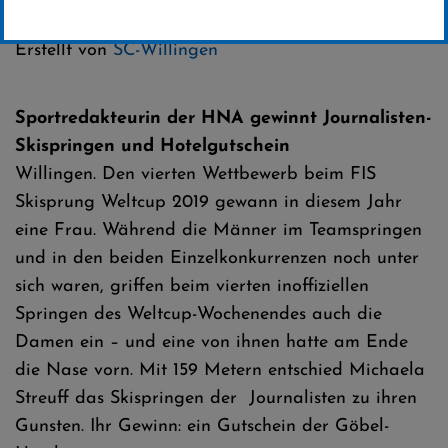
Kategorie:
Weltcup-News
Erstellt von
SC-Willingen
Sportredakteurin der HNA gewinnt Journalisten-
Skispringen und Hotelgutschein
Willingen. Den vierten Wettbewerb beim FIS
Skisprung Weltcup 2019 gewann in diesem Jahr
eine Frau. Während die Männer im Teamspringen
und in den beiden Einzelkonkurrenzen noch unter
sich waren, griffen beim vierten inoffiziellen
Springen des Weltcup-Wochenendes auch die
Damen ein – und eine von ihnen hatte am Ende
die Nase vorn. Mit 159 Metern entschied Michaela
Streuff das Skispringen der Journalisten zu ihren
Gunsten. Ihr Gewinn: ein Gutschein der Göbel-