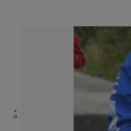
© SCW