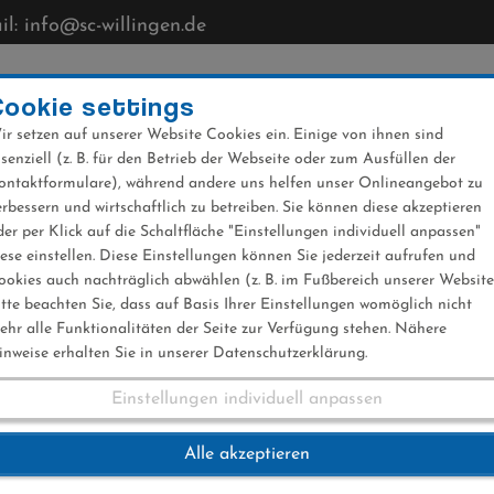
l: info@sc-willingen.de
CLUB
MÜHLENKOPFSCHANZE
NEWS
VERANST
Cookie settings
ir setzen auf unserer Website Cookies ein. Einige von ihnen sind
ssenziell (z. B. für den Betrieb der Webseite oder zum Ausfüllen der
ontaktformulare), während andere uns helfen unser Onlineangebot zu
erbessern und wirtschaftlich zu betreiben. Sie können diese akzeptieren
der per Klick auf die Schaltfläche "Einstellungen individuell anpassen"
iese einstellen. Diese Einstellungen können Sie jederzeit aufrufen und
ookies auch nachträglich abwählen (z. B. im Fußbereich unserer Website
itte beachten Sie, dass auf Basis Ihrer Einstellungen womöglich nicht
ehr alle Funktionalitäten der Seite zur Verfügung stehen. Nähere
inweise erhalten Sie in unserer Datenschutzerklärung.
Einstellungen individuell anpassen
beim Alpencup
Alle akzeptieren