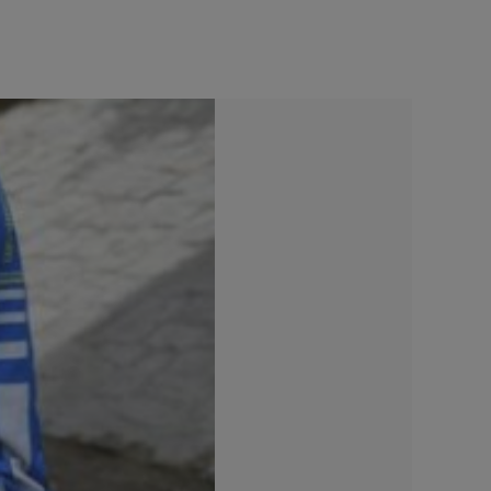
© SCW