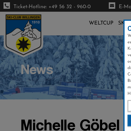
Ticket-Hotline: +49 56 32 - 960-0
E-Mai
WELTCUP
SKI-
W
Direkt
e
zum
K
Inhalt
v
o
News
d
C
B
m
H
Michelle Göbel 