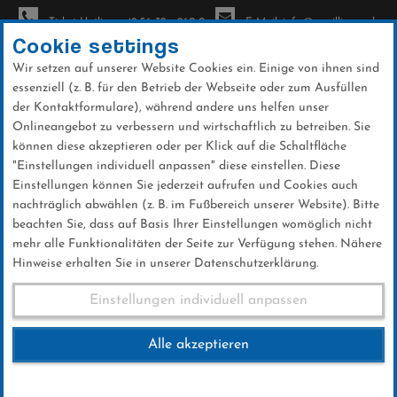
Ticket-Hotline: +49 56 32 - 960-0
E-Mail: info@sc-willingen.de
Cookie settings
Wir setzen auf unserer Website Cookies ein. Einige von ihnen sind
To
essenziell (z. B. für den Betrieb der Webseite oder zum Ausfüllen
na
der Kontaktformulare), während andere uns helfen unser
Direkt
Onlineangebot zu verbessern und wirtschaftlich zu betreiben. Sie
zum
können diese akzeptieren oder per Klick auf die Schaltfläche
Inhalt
"Einstellungen individuell anpassen" diese einstellen. Diese
Einstellungen können Sie jederzeit aufrufen und Cookies auch
News
nachträglich abwählen (z. B. im Fußbereich unserer Website). Bitte
beachten Sie, dass auf Basis Ihrer Einstellungen womöglich nicht
mehr alle Funktionalitäten der Seite zur Verfügung stehen. Nähere
Hinweise erhalten Sie in unserer Datenschutzerklärung.
Mühlenkopfliner feierlich
Einstellungen individuell anpassen
eröffnet
Alle akzeptieren
28 .Juni 2026