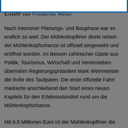
Kategorie:
Club-News
Erstellt von
Friederike Weiler
Nach intensiver Planungs- und Bauphase war es
endlich so weit: Der Mühlenkopfliner direkt neben
der Mühlenkopfschanze ist offiziell eingeweiht und
eröffnet worden. Im Beisein zahlreicher Gäste aus
Politik, Tourismus, Wirtschaft und Vereinsleben
übernahm Regierungspräsident Mark Weinmeister
die Rolle des Taufpaten. Die erste offizielle Fahrt
markierte anschließend den Start eines neuen
Kapitels für den Erlebnisstandort rund um die
Mühlenkopfschanze.
Mit 6,5 Millionen Euro ist der Mühlenkopfliner die