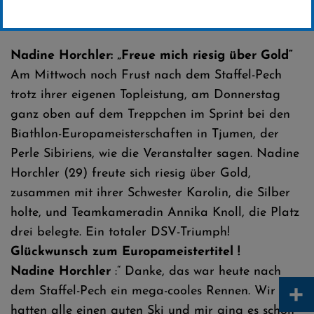
Erstellt von
SC-Willingen
Nadine Horchler: „Freue mich riesig über Gold“
Am Mittwoch noch Frust nach dem Staffel-Pech
trotz ihrer eigenen Topleistung, am Donnerstag
ganz oben auf dem Treppchen im Sprint bei den
Biathlon-Europameisterschaften in Tjumen, der
Perle Sibiriens, wie die Veranstalter sagen. Nadine
Horchler (29) freute sich riesig über Gold,
zusammen mit ihrer Schwester Karolin, die Silber
holte, und Teamkameradin Annika Knoll, die Platz
drei belegte. Ein totaler DSV-Triumph!
Glückwunsch zum Europameistertitel !
Nadine Horchler
:“ Danke, das war heute nach
+
dem Staffel-Pech ein mega-cooles Rennen. Wir
hatten alle einen guten Ski und mir ging es schon