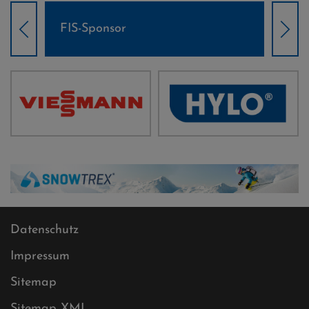
IS-Sponsor
Weltcup-Spons
Datenschutz
Impressum
Sitemap