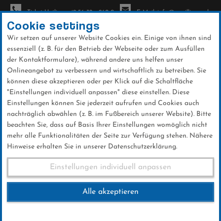
Ticket-Hotline: +49 56 32 - 960-0
E-Mail: info@sc-willingen.de
Cookie settings
Wir setzen auf unserer Website Cookies ein. Einige von ihnen sind
To
essenziell (z. B. für den Betrieb der Webseite oder zum Ausfüllen
na
der Kontaktformulare), während andere uns helfen unser
Direkt
Onlineangebot zu verbessern und wirtschaftlich zu betreiben. Sie
zum
können diese akzeptieren oder per Klick auf die Schaltfläche
Inhalt
"Einstellungen individuell anpassen" diese einstellen. Diese
Einstellungen können Sie jederzeit aufrufen und Cookies auch
News
nachträglich abwählen (z. B. im Fußbereich unserer Website). Bitte
beachten Sie, dass auf Basis Ihrer Einstellungen womöglich nicht
mehr alle Funktionalitäten der Seite zur Verfügung stehen. Nähere
Hinweise erhalten Sie in unserer Datenschutzerklärung.
Nadine Horchler im Interview
Einstellungen individuell anpassen
Alle akzeptieren
25 .Februar 2016
Kategorie:
Club-News