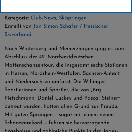
09 .Oktober 2024
Kategorie:
Club-News
,
Skispringen
Erstellt von
Jan Simon Schäfer / Hessischer
Skiverband
Nach Winterberg und Meinerzhagen ging es zum
Abschluss der 42. Nordwestdeutschen
Mattenschanzentour, die insgesamt sechs Stationen
in Hessen, Nordrhein-Westfalen, Sachsen-Anhalt
und Niedersachsen umfasst. Die Willinger
Sportlerinnen und Sportler, die von Jörg
Pietschmann, Daniel Luckey und Pascal Steinert
betreut wurden, hatten allen Grund zur Freude.
Mit guten Sprüngen – sogar mit einem neuen
Schanzenrekord – fuhren sie hervorragende
Ergebnisse und zahlreiche Punkte in der Tages-