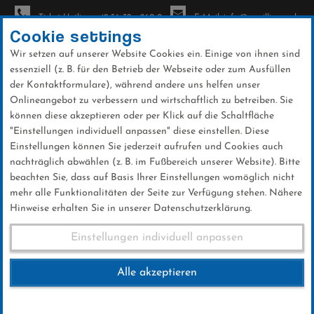
Ticket-Hotline: +49 56 32 - 960-0
E-Mail: info@sc-willingen.de
Cookie settings
Wir setzen auf unserer Website Cookies ein. Einige von ihnen sind
To
essenziell (z. B. für den Betrieb der Webseite oder zum Ausfüllen
na
der Kontaktformulare), während andere uns helfen unser
Direkt
Onlineangebot zu verbessern und wirtschaftlich zu betreiben. Sie
zum
können diese akzeptieren oder per Klick auf die Schaltfläche
Inhalt
"Einstellungen individuell anpassen" diese einstellen. Diese
Einstellungen können Sie jederzeit aufrufen und Cookies auch
News
nachträglich abwählen (z. B. im Fußbereich unserer Website). Bitte
beachten Sie, dass auf Basis Ihrer Einstellungen womöglich nicht
mehr alle Funktionalitäten der Seite zur Verfügung stehen. Nähere
Hinweise erhalten Sie in unserer Datenschutzerklärung.
Neuer Schanzenrekord und
Einstellungen individuell anpassen
strahlende Sieger beim
Alle akzeptieren
Mattenschanzen-Finale