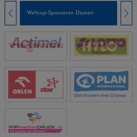
Weltcup-Sponsoren Damen
Wel