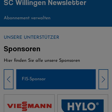
SC Willingen Newsletter
Abonnement verwalten
UNSERE UNTERSTÜTZER
Sponsoren
Hier finden Sie alle unsere Sponsoren
Weltcup-Sponsoren Damen
Wel