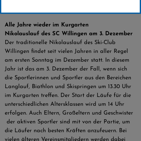
Erstellt von
SC-Willingen
Alle Jahre wieder im Kurgarten
Nikolauslauf des SC Willingen am 3. Dezember
Der traditionelle Nikolauslauf des Ski-Club
Willingen findet seit vielen Jahren in aller Regel
am ersten Sonntag im Dezember statt. In diesem
Jahr ist das am 3. Dezember der Fall, wenn sich
die Sportlerinnen und Sportler aus den Bereichen
Langlauf, Biathlon und Skispringen um 13.30 Uhr
im Kurgarten treffen. Der Start der Läufe für die
unterschiedlichen Altersklassen wird um 14 Uhr
erfolgen. Auch Eltern, Großeltern und Geschwister
der aktiven Sportler sind mit von der Partie, um
die Läufer nach besten Kräften anzufeuern. Bei
vielen älteren Vereinsmitgliedern werden dabei