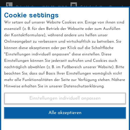
Ticket-Hotline: +49 56 32 - 960-0
E-Mail: info@sc-willingen.de
Cookie settings
Wir setzen auf unserer Website Cookies ein. Einige von ihnen sind
To
essenziell (z. B. für den Betrieb der Webseite oder zum Ausfüllen
na
der Kontaktformulare), während andere uns helfen unser
Direkt
Onlineangebot zu verbessern und wirtschaftlich zu betreiben. Sie
zum
können diese akzeptieren oder per Klick auf die Schaltfläche
Inhalt
"Einstellungen individuell anpassen" diese einstellen. Diese
Einstellungen können Sie jederzeit aufrufen und Cookies auch
News
nachträglich abwählen (z. B. im Fußbereich unserer Website). Bitte
beachten Sie, dass auf Basis Ihrer Einstellungen womöglich nicht
mehr alle Funktionalitäten der Seite zur Verfügung stehen. Nähere
Hinweise erhalten Sie in unserer Datenschutzerklärung.
Nikolauslauf 3. Dezember 2017
Einstellungen individuell anpassen
Alle akzeptieren
23 .November 2017
Kategorie:
Club-News