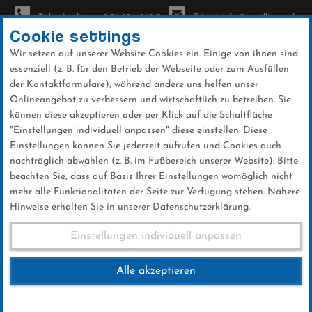
Ticket-Hotline: +49 56 32 - 960-0
E-Mail: info@sc-willingen.de
Cookie settings
Wir setzen auf unserer Website Cookies ein. Einige von ihnen sind
To
essenziell (z. B. für den Betrieb der Webseite oder zum Ausfüllen
na
der Kontaktformulare), während andere uns helfen unser
Direkt
Onlineangebot zu verbessern und wirtschaftlich zu betreiben. Sie
zum
können diese akzeptieren oder per Klick auf die Schaltfläche
Inhalt
"Einstellungen individuell anpassen" diese einstellen. Diese
Einstellungen können Sie jederzeit aufrufen und Cookies auch
News
nachträglich abwählen (z. B. im Fußbereich unserer Website). Bitte
beachten Sie, dass auf Basis Ihrer Einstellungen womöglich nicht
mehr alle Funktionalitäten der Seite zur Verfügung stehen. Nähere
Hinweise erhalten Sie in unserer Datenschutzerklärung.
Nikolauslauf 30. November
Einstellungen individuell anpassen
2018
Alle akzeptieren
09 .November 2018