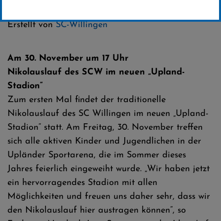
Kategorie:
Club-News
Erstellt von
SC-Willingen
Am 30. November um 17 Uhr
Nikolauslauf des SCW im neuen „Upland-
Stadion“
Zum ersten Mal findet der traditionelle
Nikolauslauf des SC Willingen im neuen „Upland-
Stadion“ statt. Am Freitag, 30. November treffen
sich alle aktiven Kinder und Jugendlichen in der
Upländer Sportarena, die im Sommer dieses
Jahres feierlich eingeweiht wurde. „Wir haben jetzt
ein hervorragendes Stadion mit allen
Möglichkeiten und freuen uns daher sehr, dass wir
den Nikolauslauf hier austragen können“, so