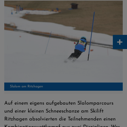
Slalom am Ritzhagen
+
Auf einem eigens aufgebauten Slalomparcours
und einer kleinen Schneeschanze am Skilift
Warten auf den Start
Ritzhagen absolvierten die Teilnehmenden einen