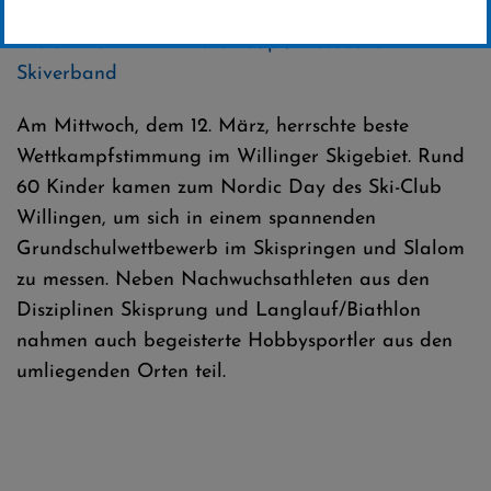
Skilanglauf
Erstellt von
Emmi Bickelhaupt/ Hessischer
Skiverband
Am Mittwoch, dem 12. März, herrschte beste
Wettkampfstimmung im Willinger Skigebiet. Rund
60 Kinder kamen zum Nordic Day des Ski-Club
Willingen, um sich in einem spannenden
Grundschulwettbewerb im Skispringen und Slalom
zu messen. Neben Nachwuchsathleten aus den
Disziplinen Skisprung und Langlauf/Biathlon
nahmen auch begeisterte Hobbysportler aus den
umliegenden Orten teil.