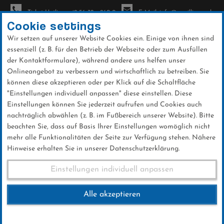
Ticket-Hotline: +49 56 32 - 960-0
E-Mail: info@sc-willingen.de
Cookie settings
Wir setzen auf unserer Website Cookies ein. Einige von ihnen sind
To
essenziell (z. B. für den Betrieb der Webseite oder zum Ausfüllen
na
der Kontaktformulare), während andere uns helfen unser
Direkt
Onlineangebot zu verbessern und wirtschaftlich zu betreiben. Sie
zum
können diese akzeptieren oder per Klick auf die Schaltfläche
Inhalt
"Einstellungen individuell anpassen" diese einstellen. Diese
Einstellungen können Sie jederzeit aufrufen und Cookies auch
News
nachträglich abwählen (z. B. im Fußbereich unserer Website). Bitte
beachten Sie, dass auf Basis Ihrer Einstellungen womöglich nicht
mehr alle Funktionalitäten der Seite zur Verfügung stehen. Nähere
Hinweise erhalten Sie in unserer Datenschutzerklärung.
Nordic Day des SC Willingen
Einstellungen individuell anpassen
Alle akzeptieren
13 .März 2025
Kategorie:
Club-News
,
Skispringen
,
Biathlon
,