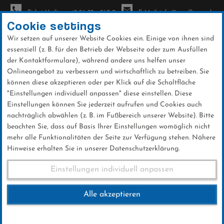
Ticket-Hotline: +49 56 32 - 960-0
E-Mail: info@sc-willingen.de
Cookie settings
Wir setzen auf unserer Website Cookies ein. Einige von ihnen sind
To
essenziell (z. B. für den Betrieb der Webseite oder zum Ausfüllen
na
der Kontaktformulare), während andere uns helfen unser
Direkt
Onlineangebot zu verbessern und wirtschaftlich zu betreiben. Sie
zum
können diese akzeptieren oder per Klick auf die Schaltfläche
Inhalt
"Einstellungen individuell anpassen" diese einstellen. Diese
Einstellungen können Sie jederzeit aufrufen und Cookies auch
News
nachträglich abwählen (z. B. im Fußbereich unserer Website). Bitte
beachten Sie, dass auf Basis Ihrer Einstellungen womöglich nicht
mehr alle Funktionalitäten der Seite zur Verfügung stehen. Nähere
Hinweise erhalten Sie in unserer Datenschutzerklärung.
Nordwest Biathlon Trophy
Einstellungen individuell anpassen
2024
Alle akzeptieren
16 .September 2024