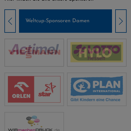
Weltcup-Sponsoren Damen
Wel