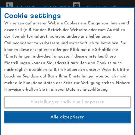
Ticket-Hotline: +49 56 32 - 960-0
E-Mail: info@sc-willingen.de
Cookie settings
Wir setzen auf unserer Website Cookies ein. Einige von ihnen sind
To
essenziell (z. B. für den Betrieb der Webseite oder zum Ausfüllen
na
der Kontaktformulare), während andere uns helfen unser
Direkt
Onlineangebot zu verbessern und wirtschaftlich zu betreiben. Sie
zum
können diese akzeptieren oder per Klick auf die Schaltfläche
Inhalt
"Einstellungen individuell anpassen" diese einstellen. Diese
Einstellungen können Sie jederzeit aufrufen und Cookies auch
News
nachträglich abwählen (z. B. im Fußbereich unserer Website). Bitte
beachten Sie, dass auf Basis Ihrer Einstellungen womöglich nicht
mehr alle Funktionalitäten der Seite zur Verfügung stehen. Nähere
Hinweise erhalten Sie in unserer Datenschutzerklärung.
Normalschanze Ski-WM
Einstellungen individuell anpassen
Trondheim
Alle akzeptieren
02 .März 2025