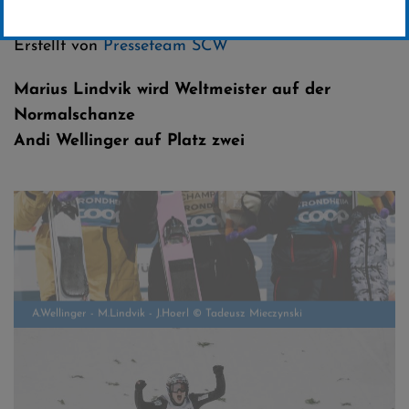
Kategorie:
Skispringen
Erstellt von
Presseteam SCW
Marius Lindvik wird Weltmeister auf der
Normalschanze
Andi Wellinger auf Platz zwei
A.Wellinger - M.Lindvik - J.Hoerl © Tadeusz Mieczynski