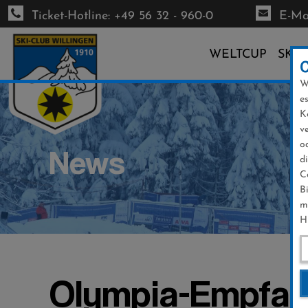
Ticket-Hotline: +49 56 32 - 960-0
E-Mai
WELTCUP
SKI-
W
Direkt
e
zum
K
Inhalt
v
o
News
d
C
B
m
H
Olympia-Empfang