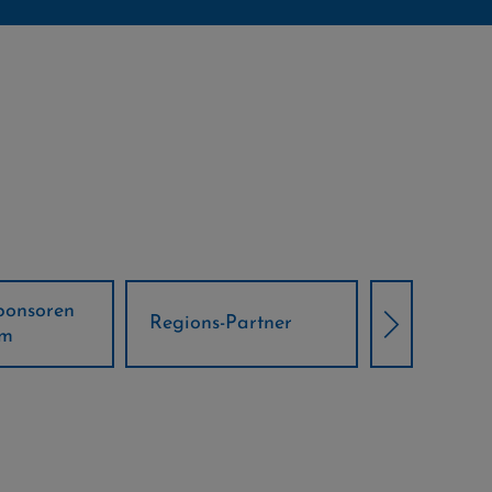
Örtliche Weltcup-
artner
Klima Part
Partner