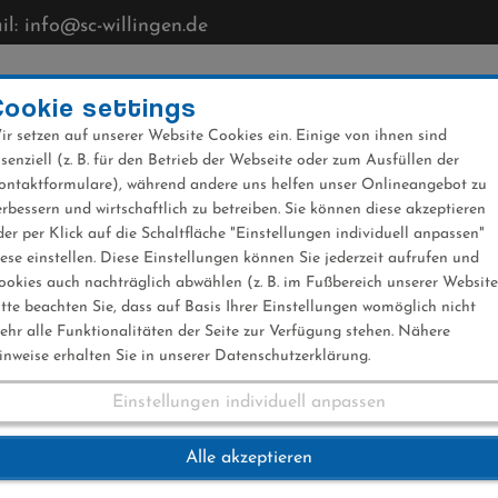
l: info@sc-willingen.de
CLUB
MÜHLENKOPFSCHANZE
NEWS
VERANST
Cookie settings
ir setzen auf unserer Website Cookies ein. Einige von ihnen sind
ssenziell (z. B. für den Betrieb der Webseite oder zum Ausfüllen der
ontaktformulare), während andere uns helfen unser Onlineangebot zu
erbessern und wirtschaftlich zu betreiben. Sie können diese akzeptieren
der per Klick auf die Schaltfläche "Einstellungen individuell anpassen"
iese einstellen. Diese Einstellungen können Sie jederzeit aufrufen und
ookies auch nachträglich abwählen (z. B. im Fußbereich unserer Website
itte beachten Sie, dass auf Basis Ihrer Einstellungen womöglich nicht
ehr alle Funktionalitäten der Seite zur Verfügung stehen. Nähere
inweise erhalten Sie in unserer Datenschutzerklärung.
Einstellungen individuell anpassen
 Stephan Leyhe 20.
Alle akzeptieren