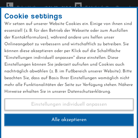
Ticket-Hotline: +49 56 32 - 960-0
E-Mail: info@sc-willingen.de
Cookie settings
Wir setzen auf unserer Website Cookies ein. Einige von ihnen sind
To
essenziell (z. B. für den Betrieb der Webseite oder zum Ausfüllen
na
der Kontaktformulare), während andere uns helfen unser
Direkt
Onlineangebot zu verbessern und wirtschaftlich zu betreiben. Sie
zum
können diese akzeptieren oder per Klick auf die Schaltfläche
Inhalt
"Einstellungen individuell anpassen" diese einstellen. Diese
Einstellungen können Sie jederzeit aufrufen und Cookies auch
News
nachträglich abwählen (z. B. im Fußbereich unserer Website). Bitte
beachten Sie, dass auf Basis Ihrer Einstellungen womöglich nicht
mehr alle Funktionalitäten der Seite zur Verfügung stehen. Nähere
Hinweise erhalten Sie in unserer Datenschutzerklärung.
Preisgeld FIS Skisprung
Einstellungen individuell anpassen
Weltcup Willingen 2019
Alle akzeptieren
06 .Februar 2019