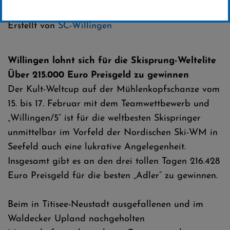
Kategorie:
Weltcup-News
Erstellt von
SC-Willingen
Willingen lohnt sich für die Skisprung-Weltelite
Über 215.000 Euro Preisgeld zu gewinnen
Der Kult-Weltcup auf der Mühlenkopfschanze vom
15. bis 17. Februar mit dem Teamwettbewerb und
„Willingen/5“ ist für die weltbesten Skispringer
unmittelbar im Vorfeld der Nordischen Ski-WM in
Seefeld auch eine lukrative Angelegenheit.
Insgesamt gibt es an den drei tollen Tagen 216.428
Euro Preisgeld für die besten „Adler“ zu gewinnen.
Beim in Titisee-Neustadt ausgefallenen und im
Waldecker Upland nachgeholten