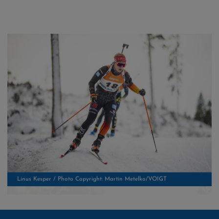
Linus Kesper / Photo Copyright: Martin Metelko/VOIGT