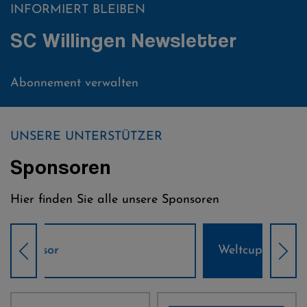
INFORMIERT BLEIBEN
Lasse Kollmann / Photo Copyright: Martin Metelko/VOIGT
SC Willingen Newsletter
Abonnement verwalten
UNSERE UNTERSTÜTZER
Sponsoren
Hier finden Sie alle unsere Sponsoren
Weltcup-Sponsoren Damen
Wel