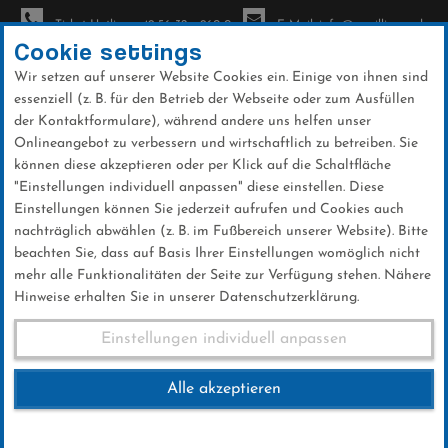
Ticket-Hotline: +49 56 32 - 960-0
E-Mail: info@sc-willingen.de
Cookie settings
Wir setzen auf unserer Website Cookies ein. Einige von ihnen sind
To
essenziell (z. B. für den Betrieb der Webseite oder zum Ausfüllen
na
der Kontaktformulare), während andere uns helfen unser
Direkt
Onlineangebot zu verbessern und wirtschaftlich zu betreiben. Sie
zum
können diese akzeptieren oder per Klick auf die Schaltfläche
Inhalt
"Einstellungen individuell anpassen" diese einstellen. Diese
Einstellungen können Sie jederzeit aufrufen und Cookies auch
News
nachträglich abwählen (z. B. im Fußbereich unserer Website). Bitte
beachten Sie, dass auf Basis Ihrer Einstellungen womöglich nicht
mehr alle Funktionalitäten der Seite zur Verfügung stehen. Nähere
Hinweise erhalten Sie in unserer Datenschutzerklärung.
Podestplätze für Kollmann,
Einstellungen individuell anpassen
Kesper und Keudel
Alle akzeptieren
27 .Dezember 2024