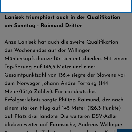
Erstellt von
Presseteam SCW
Lanisek triumphiert auch in der Qualifikation
am Sonntag - Raimund Dritter
Anze Lanisek hat auch die zweite Qualifikation
des Wochenendes auf der Willinger
Mühlenkopfschanze für sich entschieden. Mit einem
Top-Sprung auf 146,5 Meter und einer
Gesamtpunktzahl von 136,4 siegte der Slowene vor
dem Norweger Johann Andre Forfang (144
Meter/134,6 Zähler). Für ein deutsches
Erfolgserlebnis sorgte Philipp Raimund, der nach
einem starken Flug auf 145 Meter (126,3 Punkte)
auf Platz drei landete. Die weiteren DSV-Adler
blieben weiter auf Formsuche, Andreas Wellinger