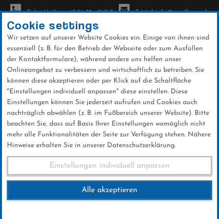
Ticket-Hotline: +49 56 32 - 960-0
E-Mail: info@sc-willingen.de
Cookie settings
Wir setzen auf unserer Website Cookies ein. Einige von ihnen sind
To
essenziell (z. B. für den Betrieb der Webseite oder zum Ausfüllen
na
der Kontaktformulare), während andere uns helfen unser
Direkt
Onlineangebot zu verbessern und wirtschaftlich zu betreiben. Sie
zum
können diese akzeptieren oder per Klick auf die Schaltfläche
Inhalt
"Einstellungen individuell anpassen" diese einstellen. Diese
Einstellungen können Sie jederzeit aufrufen und Cookies auch
News
nachträglich abwählen (z. B. im Fußbereich unserer Website). Bitte
beachten Sie, dass auf Basis Ihrer Einstellungen womöglich nicht
mehr alle Funktionalitäten der Seite zur Verfügung stehen. Nähere
Hinweise erhalten Sie in unserer Datenschutzerklärung.
Qualifikation
Einstellungen individuell anpassen
Alle akzeptieren
02 .Februar 2025
Kategorie:
Club-News
,
Weltcup-News
,
Skispringen