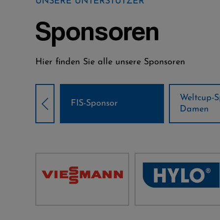
UNSERE UNTERSTÜTZER
Sponsoren
Hier finden Sie alle unsere Sponsoren
Weltcup-Sponsoren
Weltcup-S
sor
Damen
Herren