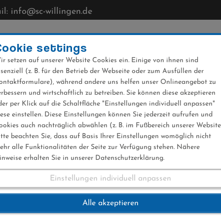
l: info@sc-willingen.de
CLUB
MÜHLENKOPFSCHANZE
NEWS
VERANST
Cookie settings
ir setzen auf unserer Website Cookies ein. Einige von ihnen sind
ssenziell (z. B. für den Betrieb der Webseite oder zum Ausfüllen der
ontaktformulare), während andere uns helfen unser Onlineangebot zu
erbessern und wirtschaftlich zu betreiben. Sie können diese akzeptieren
der per Klick auf die Schaltfläche "Einstellungen individuell anpassen"
iese einstellen. Diese Einstellungen können Sie jederzeit aufrufen und
ookies auch nachträglich abwählen (z. B. im Fußbereich unserer Website
itte beachten Sie, dass auf Basis Ihrer Einstellungen womöglich nicht
ehr alle Funktionalitäten der Seite zur Verfügung stehen. Nähere
inweise erhalten Sie in unserer Datenschutzerklärung.
Einstellungen individuell anpassen
.02.2024
Alle akzeptieren