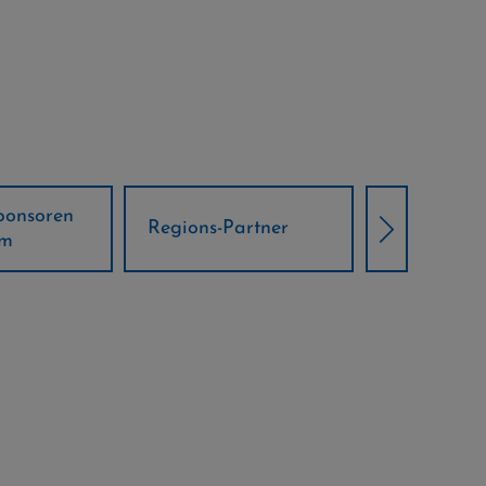
Örtliche Weltcup-
artner
Klima Part
Partner