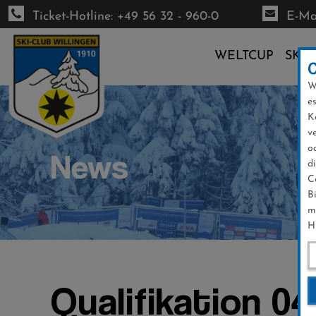
Ticket-Hotline: +49 56 32 - 960-0
E-Mai
WELTCUP
SKI-
W
Direkt
e
zum
K
Inhalt
v
o
News
d
C
B
m
H
Qualifikation 04