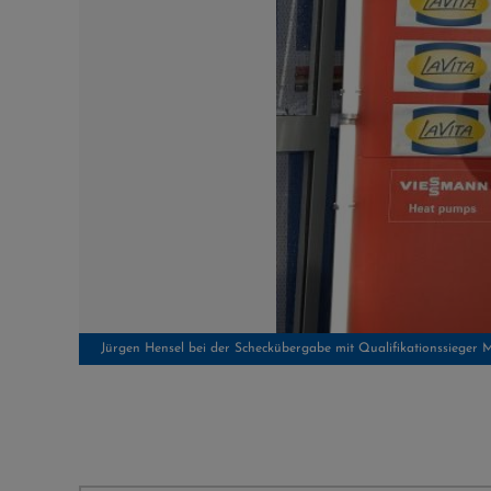
Jürgen Hensel bei der Scheckübergabe mit Qualifikationssieger M