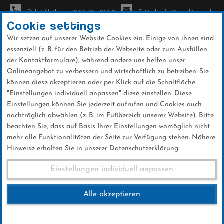
Ticket-Hotline: +49 56 32 - 960-0
E-Mail: info@sc-willingen.de
Cookie settings
Wir setzen auf unserer Website Cookies ein. Einige von ihnen sind
To
essenziell (z. B. für den Betrieb der Webseite oder zum Ausfüllen
na
der Kontaktformulare), während andere uns helfen unser
Direkt
Onlineangebot zu verbessern und wirtschaftlich zu betreiben. Sie
zum
können diese akzeptieren oder per Klick auf die Schaltfläche
Inhalt
"Einstellungen individuell anpassen" diese einstellen. Diese
Einstellungen können Sie jederzeit aufrufen und Cookies auch
News
nachträglich abwählen (z. B. im Fußbereich unserer Website). Bitte
beachten Sie, dass auf Basis Ihrer Einstellungen womöglich nicht
mehr alle Funktionalitäten der Seite zur Verfügung stehen. Nähere
Hinweise erhalten Sie in unserer Datenschutzerklärung.
Qualifikation Innsbruck
Einstellungen individuell anpassen
3.1.2025
Alle akzeptieren
03 .Januar 2025