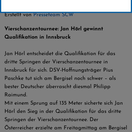
Kategorie:
Weltcup-News
,
Skispringen
Erstellt von
Presseteam SCW
Vierschanzentournee: Jan Hörl gewinnt
Qualifikation in Innsbruck
Jan Hörl entscheidet die Qualifikation für das
dritte Springen der Vierschanzentournee in
Innsbruck für sich. DSV-Hoffnungsträger Pius
Paschke tut sich am Bergisel noch schwer – als
bester Deutscher überrascht diesmal Philipp
Raimund.
Mit einem Sprung auf 135 Meter sicherte sich Jan
Hörl den Sieg in der Qualifikation für das dritte
Springen der Vierschanzentournee. Der
Österreicher erzielte am Freitagmittag am Bergisel