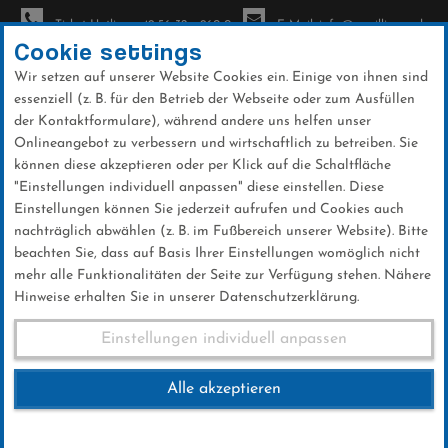
Ticket-Hotline: +49 56 32 - 960-0
E-Mail: info@sc-willingen.de
Cookie settings
Wir setzen auf unserer Website Cookies ein. Einige von ihnen sind
To
essenziell (z. B. für den Betrieb der Webseite oder zum Ausfüllen
na
der Kontaktformulare), während andere uns helfen unser
Direkt
Onlineangebot zu verbessern und wirtschaftlich zu betreiben. Sie
zum
können diese akzeptieren oder per Klick auf die Schaltfläche
Inhalt
"Einstellungen individuell anpassen" diese einstellen. Diese
Einstellungen können Sie jederzeit aufrufen und Cookies auch
News
nachträglich abwählen (z. B. im Fußbereich unserer Website). Bitte
beachten Sie, dass auf Basis Ihrer Einstellungen womöglich nicht
mehr alle Funktionalitäten der Seite zur Verfügung stehen. Nähere
Hinweise erhalten Sie in unserer Datenschutzerklärung.
Qualifikation Lillehammer
Einstellungen individuell anpassen
09.12.2016
Alle akzeptieren
09 .Dezember 2016