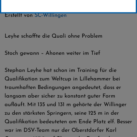
Kategorie:
Club-News
Erstellt von
SC-Willingen
Leyhe schaffte die Quali ohne Problem
Stoch gewann – Ahonen weiter im Tief
Stephan Leyhe hat schon im Training für die
Qualifikation zum Weltcup in Lillehammer bei
traumhaften Bedingungen angedeutet, dass er
langsam aber sicher zu konstant guter Form
aufläuft. Mit 135 und 131 m gehörte der Willinger
zu den stärksten Springern, seine 125 m in der
Qualifikation bedeuteten am Ende Platz elf. Besser
war im DSV-Team nur der Oberstdorfer Karl