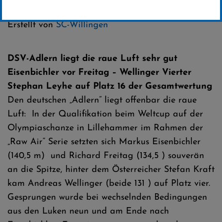
Kategorie:
Weltcup-News
Erstellt von
SC-Willingen
DSV-Adlern liegt die raue Luft sehr gut
Eisenbichler vor Freitag – Wellinger Vierter
Stephan Leyhe auf Platz 16 der Gesamtwertung
Den deutschen „Adlern“ liegt offenbar die raue
Luft: In der Qualifikation beim Weltcup auf der
Olympiaschanze in Lillehammer im Rahmen der
„Raw Air“ Serie setzten sich Markus Eisenbichler
(140,5 m) und Richard Freitag (134,5 ) souverän
an die Spitze, hinter dem Österreicher Stefan Kraft
kam Andreas Wellinger (beide 131 ) auf Platz vier.
Gesprungen wurde bei wechselnden Bedingungen
aus den Luken neun und am Ende nach