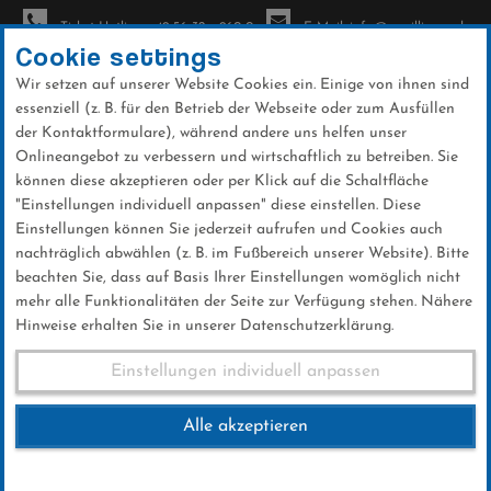
Ticket-Hotline: +49 56 32 - 960-0
E-Mail: info@sc-willingen.de
Cookie settings
Wir setzen auf unserer Website Cookies ein. Einige von ihnen sind
To
essenziell (z. B. für den Betrieb der Webseite oder zum Ausfüllen
na
der Kontaktformulare), während andere uns helfen unser
Direkt
Onlineangebot zu verbessern und wirtschaftlich zu betreiben. Sie
zum
können diese akzeptieren oder per Klick auf die Schaltfläche
Inhalt
"Einstellungen individuell anpassen" diese einstellen. Diese
Einstellungen können Sie jederzeit aufrufen und Cookies auch
News
nachträglich abwählen (z. B. im Fußbereich unserer Website). Bitte
beachten Sie, dass auf Basis Ihrer Einstellungen womöglich nicht
mehr alle Funktionalitäten der Seite zur Verfügung stehen. Nähere
Hinweise erhalten Sie in unserer Datenschutzerklärung.
Qualifikation Lillehammer
Einstellungen individuell anpassen
13.03.2017
Alle akzeptieren
13 .März 2017