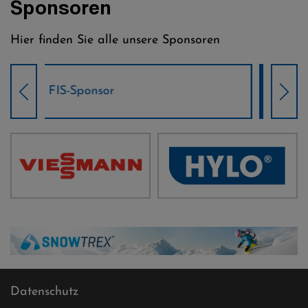
Sponsoren
Hier finden Sie alle unsere Sponsoren
Weltcup-Sponsoren Damen
Wel