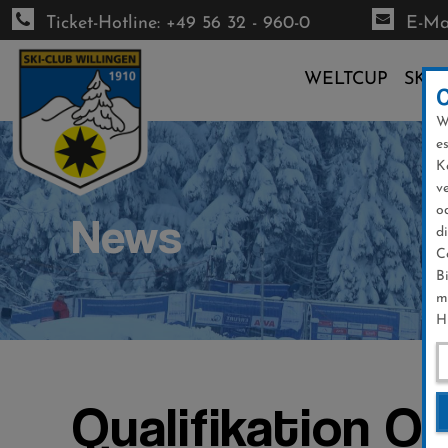
Ticket-Hotline: +49 56 32 - 960-0
E-Mai
WELTCUP
SKI-
W
Direkt
e
zum
K
Inhalt
v
o
News
d
C
B
m
H
Qualifikation O