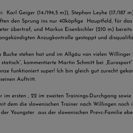
 Karl Geiger (14./194,5 m)), Stephan Leyhe (17./187 m)
afften den Sprung ins nur 40köpfige Hauptfeld, für das
ter übertraf, und Markus Eisenbichler (210 m) bereits v
angekündigten Anzugkontrolle gestoppt und disqualifizi
u Buche stehen hat und im Allgäu von vielen Willinge
 statisch“, kommentierte Martin Schmitt bei „Eurosport“
e funktioniert super! Ich bin gleich gut zurecht geko
einen Auftritt.
 im ersten , 22 im zweiten Trainings-Durchgang sowie 1
it dem die slowenischen Trainer nach Willingen noch i
eß der Youngster aus der slowenischen Prevc-Familie e