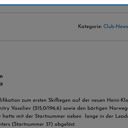
Kategorie:
Club-News
on
it
lifikation zum ersten Skifliegen auf der neuen Heini-K
try Vassiliev (215,0/196,6) sowie den bärtigen Norwege
iev hatte mit der Startnummer sieben lange in der Le
ters (Startnummer 37) abgelöst.