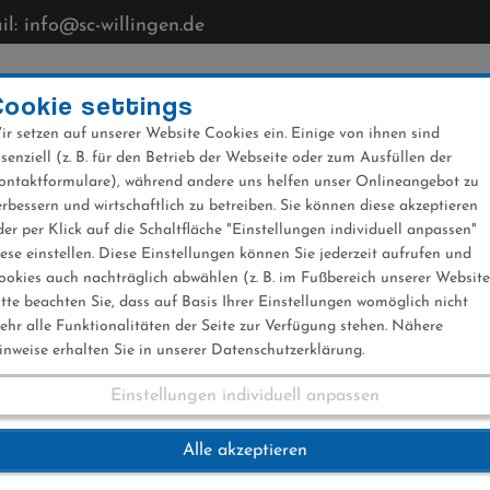
l: info@sc-willingen.de
CLUB
MÜHLENKOPFSCHANZE
NEWS
VERANST
Cookie settings
ir setzen auf unserer Website Cookies ein. Einige von ihnen sind
ssenziell (z. B. für den Betrieb der Webseite oder zum Ausfüllen der
ontaktformulare), während andere uns helfen unser Onlineangebot zu
erbessern und wirtschaftlich zu betreiben. Sie können diese akzeptieren
der per Klick auf die Schaltfläche "Einstellungen individuell anpassen"
iese einstellen. Diese Einstellungen können Sie jederzeit aufrufen und
ookies auch nachträglich abwählen (z. B. im Fußbereich unserer Website
itte beachten Sie, dass auf Basis Ihrer Einstellungen womöglich nicht
ehr alle Funktionalitäten der Seite zur Verfügung stehen. Nähere
inweise erhalten Sie in unserer Datenschutzerklärung.
Einstellungen individuell anpassen
berstdorf 03.02.201
Alle akzeptieren