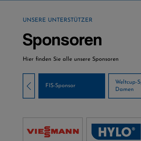
UNSERE UNTERSTÜTZER
Sponsoren
Hier finden Sie alle unsere Sponsoren
Weltcup-Sponsoren
Weltcup-S
sor
Damen
Herren