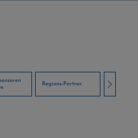
Örtliche Weltcup-
artner
Klima Part
Partner