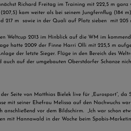
nächst Richard Freitag im Training mit 222,5 m ganz w
 (207,5) kam weiter als bei seinem Jungfernflug (184 
 217 m sowie in der Quali auf Platz sieben mit 205 m 
zten Weltcup 2013 im Hinblick auf die WM im kommend
ge hatte 2009 der Finne Harri Olli mit 225,5 m aufgeste
Anlage der letzte Sieger. Flüge in den Bereich des We
ind auch auf der umgebauten Oberstdorfer Schanze nich
er Seite von Matthias Bielek live für „Eurosport“, da
use mit seiner Ehefrau Melissa auf den Nachwuchs warte
h anschließend vor dem Bildschirm. „Ich war schon etwa
en mit Hannawald in der Woche beim Spobis-Marketing