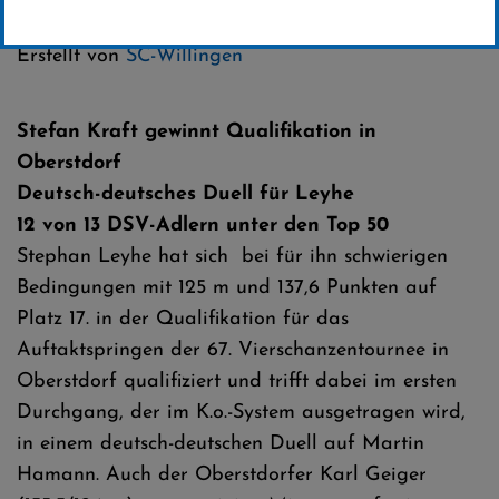
Kategorie:
Club-News
Erstellt von
SC-Willingen
Stefan Kraft gewinnt Qualifikation in
Oberstdorf
Deutsch-deutsches Duell für Leyhe
12 von 13 DSV-Adlern unter den Top 50
Stephan Leyhe hat sich bei für ihn schwierigen
Bedingungen mit 125 m und 137,6 Punkten auf
Platz 17. in der Qualifikation für das
Auftaktspringen der 67. Vierschanzentournee in
Oberstdorf qualifiziert und trifft dabei im ersten
Durchgang, der im K.o.-System ausgetragen wird,
in einem deutsch-deutschen Duell auf Martin
Hamann. Auch der Oberstdorfer Karl Geiger