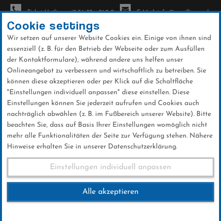
Ticket-Hotline: +49 56 32 - 960-0
E-Mail: info@sc-willingen.de
Cookie settings
Wir setzen auf unserer Website Cookies ein. Einige von ihnen sind
To
essenziell (z. B. für den Betrieb der Webseite oder zum Ausfüllen
na
der Kontaktformulare), während andere uns helfen unser
Direkt
Onlineangebot zu verbessern und wirtschaftlich zu betreiben. Sie
zum
können diese akzeptieren oder per Klick auf die Schaltfläche
Inhalt
"Einstellungen individuell anpassen" diese einstellen. Diese
Einstellungen können Sie jederzeit aufrufen und Cookies auch
News
nachträglich abwählen (z. B. im Fußbereich unserer Website). Bitte
beachten Sie, dass auf Basis Ihrer Einstellungen womöglich nicht
mehr alle Funktionalitäten der Seite zur Verfügung stehen. Nähere
Hinweise erhalten Sie in unserer Datenschutzerklärung.
Qualifikation Oberstdorf
Einstellungen individuell anpassen
29.12.2018
Alle akzeptieren
29 .Dezember 2018