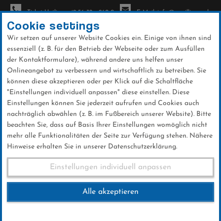
Ticket-Hotline: +49 56 32 - 960-0
E-Mail: info@sc-willingen.de
Cookie settings
Wir setzen auf unserer Website Cookies ein. Einige von ihnen sind
To
essenziell (z. B. für den Betrieb der Webseite oder zum Ausfüllen
na
der Kontaktformulare), während andere uns helfen unser
Direkt
Onlineangebot zu verbessern und wirtschaftlich zu betreiben. Sie
zum
können diese akzeptieren oder per Klick auf die Schaltfläche
Inhalt
"Einstellungen individuell anpassen" diese einstellen. Diese
Einstellungen können Sie jederzeit aufrufen und Cookies auch
News
nachträglich abwählen (z. B. im Fußbereich unserer Website). Bitte
beachten Sie, dass auf Basis Ihrer Einstellungen womöglich nicht
mehr alle Funktionalitäten der Seite zur Verfügung stehen. Nähere
Hinweise erhalten Sie in unserer Datenschutzerklärung.
Qualifikation Planica
Einstellungen individuell anpassen
23.03.2017
Alle akzeptieren
23 .März 2017