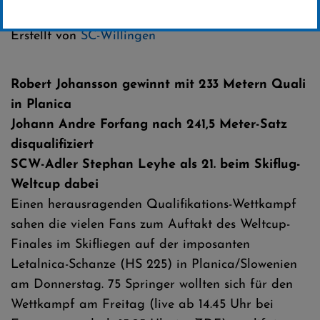
Kategorie:
Weltcup-News
Erstellt von
SC-Willingen
Robert Johansson gewinnt mit 233 Metern Quali
in Planica
Johann Andre Forfang nach 241,5 Meter-Satz
disqualifiziert
SCW-Adler Stephan Leyhe als 21. beim Skiflug-
Weltcup dabei
Einen herausragenden Qualifikations-Wettkampf
sahen die vielen Fans zum Auftakt des Weltcup-
Finales im Skifliegen auf der imposanten
Letalnica-Schanze (HS 225) in Planica/Slowenien
am Donnerstag. 75 Springer wollten sich für den
Wettkampf am Freitag (live ab 14.45 Uhr bei