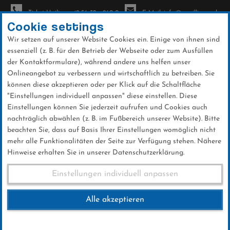
Ticket-Hotline: +49 56 32 - 960-0
E-Mail: info@sc-willingen.de
Cookie settings
Wir setzen auf unserer Website Cookies ein. Einige von ihnen sind
To
essenziell (z. B. für den Betrieb der Webseite oder zum Ausfüllen
na
der Kontaktformulare), während andere uns helfen unser
Direkt
Onlineangebot zu verbessern und wirtschaftlich zu betreiben. Sie
zum
können diese akzeptieren oder per Klick auf die Schaltfläche
Inhalt
"Einstellungen individuell anpassen" diese einstellen. Diese
Einstellungen können Sie jederzeit aufrufen und Cookies auch
News
nachträglich abwählen (z. B. im Fußbereich unserer Website). Bitte
beachten Sie, dass auf Basis Ihrer Einstellungen womöglich nicht
mehr alle Funktionalitäten der Seite zur Verfügung stehen. Nähere
Hinweise erhalten Sie in unserer Datenschutzerklärung.
Qualifikation Sapporo
Einstellungen individuell anpassen
25.01.2019
Alle akzeptieren
25 .Januar 2019