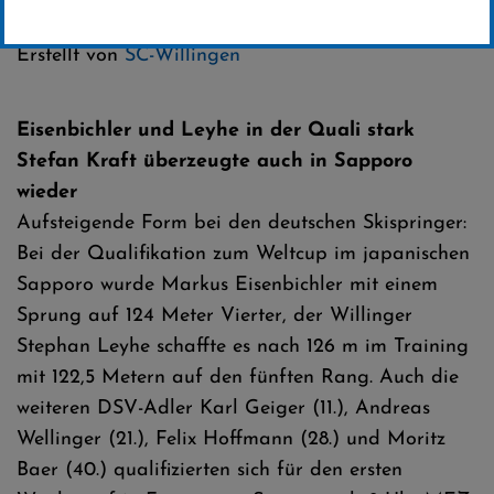
Kategorie:
Club-News
Erstellt von
SC-Willingen
Eisenbichler und Leyhe in der Quali stark
Stefan Kraft überzeugte auch in Sapporo
wieder
Aufsteigende Form bei den deutschen Skispringer:
Bei der Qualifikation zum Weltcup im japanischen
Sapporo wurde Markus Eisenbichler mit einem
Sprung auf 124 Meter Vierter, der Willinger
Stephan Leyhe schaffte es nach 126 m im Training
mit 122,5 Metern auf den fünften Rang. Auch die
weiteren DSV-Adler Karl Geiger (11.), Andreas
Wellinger (21.), Felix Hoffmann (28.) und Moritz
Baer (40.) qualifizierten sich für den ersten