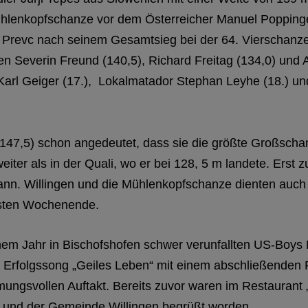
ühlenkopfschanze vor dem Österreicher Manuel Popping
 Prevc nach seinem Gesamtsieg bei der 64. Vierschanz
rten Severin Freund (140,5), Richard Freitag (134,0) und
Karl Geiger (17.), Lokalmatador Stephan Leyhe (18.) un
g (147,5) schon angedeutet, dass sie die größte Großsc
ter als in der Quali, wo er bei 128, 5 m landete. Erst 
Mann. Willingen und die Mühlenkopfschanze dienten auc
hsten Wochenende.
nem Jahr in Bischofshofen schwer verunfallten US-Boys
m Erfolgssong „Geiles Leben“ mit einem abschließenden
ungsvollen Auftakt. Bereits zuvor waren im Restaurant
b und der Gemeinde Willingen begrüßt worden.