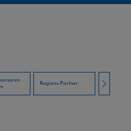
Örtliche Weltcup-
artner
Klima Part
Partner