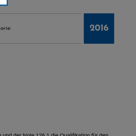
2016
orie:
nd der Note 126,1 die Qualifikation für den