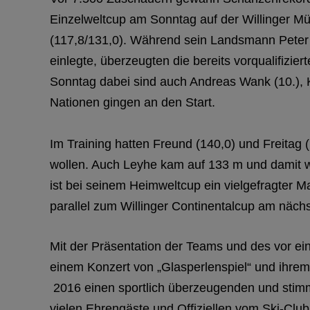
Einzelweltcup am Sonntag auf der Willinger M
(117,8/131,0). Während sein Landsmann Peter
einlegte, überzeugten die bereits vorqualifizie
Sonntag dabei sind auch Andreas Wank (10.), 
Nationen gingen an den Start.
Im Training hatten Freund (140,0) und Freita
wollen. Auch Leyhe kam auf 133 m und damit wei
ist bei seinem Heimweltcup ein vielgefragter 
parallel zum Willinger Continentalcup am näc
Mit der Präsentation der Teams und des vor ei
einem Konzert von „Glasperlenspiel“ und ihre
2016 einen sportlich überzeugenden und stimm
vielen Ehrengäste und Offiziellen vom Ski-Clu