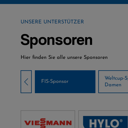
UNSERE UNTERSTÜTZER
Sponsoren
Hier finden Sie alle unsere Sponsoren
Weltcup-Sponsoren
Weltcup-S
sor
Damen
Herren