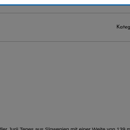
Kateg
 Jurji Tepes aus Slowenien mit einer Weite von 139 m u