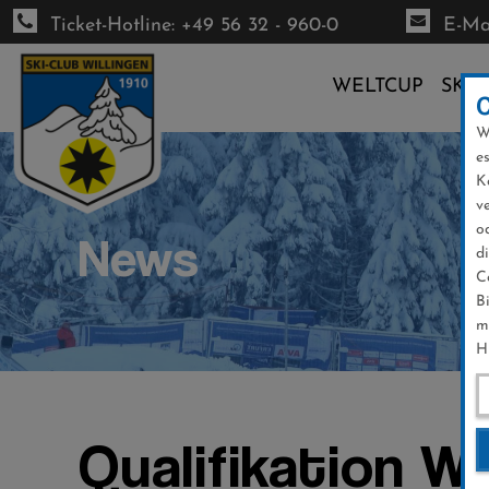
Ticket-Hotline: +49 56 32 - 960-0
E-Mai
WELTCUP
SKI-
W
Direkt
e
zum
K
Inhalt
v
o
News
d
C
B
m
H
Qualifikation Wi