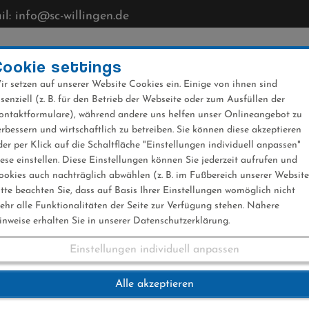
l: info@sc-willingen.de
CLUB
MÜHLENKOPFSCHANZE
NEWS
VERANST
Cookie settings
ir setzen auf unserer Website Cookies ein. Einige von ihnen sind
ssenziell (z. B. für den Betrieb der Webseite oder zum Ausfüllen der
ontaktformulare), während andere uns helfen unser Onlineangebot zu
erbessern und wirtschaftlich zu betreiben. Sie können diese akzeptieren
der per Klick auf die Schaltfläche "Einstellungen individuell anpassen"
iese einstellen. Diese Einstellungen können Sie jederzeit aufrufen und
ookies auch nachträglich abwählen (z. B. im Fußbereich unserer Website
itte beachten Sie, dass auf Basis Ihrer Einstellungen womöglich nicht
ehr alle Funktionalitäten der Seite zur Verfügung stehen. Nähere
inweise erhalten Sie in unserer Datenschutzerklärung.
Einstellungen individuell anpassen
llingen 08.01.2016
Alle akzeptieren