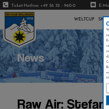
Ticket-Hotline: +49 56 32 - 960-0
E-Mai
WELTCUP
SKI-
W
Direkt
e
zum
K
Inhalt
v
o
News
d
C
B
m
H
Raw Air: Stefan