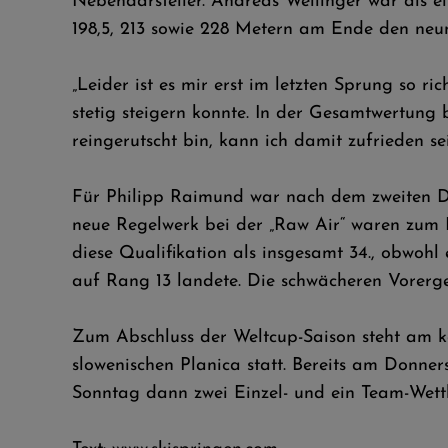
Nebendarsteller. Andreas Wellinger war als ei
198,5, 213 sowie 228 Metern am Ende den neun
„Leider ist es mir erst im letzten Sprung so r
stetig steigern konnte. In der Gesamtwertung
reingerutscht bin, kann ich damit zufrieden sei
Für Philipp Raimund war nach dem zweiten Dur
neue Regelwerk bei der „Raw Air“ waren zum F
diese Qualifikation als insgesamt 34., obwoh
auf Rang 13 landete. Die schwächeren Vorerg
Zum Abschluss der Weltcup-Saison steht am k
slowenischen Planica statt. Bereits am Donner
Sonntag dann zwei Einzel- und ein Team-Wettb