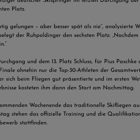
nziger deutscher Skispringer im letzten Durchgang der
ten Platz.
ichtig gelungen – aber besser spät als nie“, analysierte
 belegt der Ruhpoldinger den sechsten Platz: „Nachdem
n.“
chgang und dem 13. Platz Schluss, für Pius Paschke a
inale ohnehin nur die Top-30-Athleten der Gesamtwert
l er sich beim Fliegen gut präsentierte und im ersten
ebnisse kosteten ihm dann den Start am Nachmittag.
ommenden Wochenende das traditionelle Skifliegen auf
stag stehen das offizielle Training und die Qualifika
ewerb stattfinden.