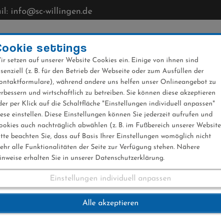
l: info@sc-willingen.de
CLUB
MÜHLENKOPFSCHANZE
NEWS
VERANST
Cookie settings
ir setzen auf unserer Website Cookies ein. Einige von ihnen sind
ssenziell (z. B. für den Betrieb der Webseite oder zum Ausfüllen der
ontaktformulare), während andere uns helfen unser Onlineangebot zu
erbessern und wirtschaftlich zu betreiben. Sie können diese akzeptieren
der per Klick auf die Schaltfläche "Einstellungen individuell anpassen"
iese einstellen. Diese Einstellungen können Sie jederzeit aufrufen und
ookies auch nachträglich abwählen (z. B. im Fußbereich unserer Website
itte beachten Sie, dass auf Basis Ihrer Einstellungen womöglich nicht
ehr alle Funktionalitäten der Seite zur Verfügung stehen. Nähere
inweise erhalten Sie in unserer Datenschutzerklärung.
Einstellungen individuell anpassen
 Kraft und Daniel H
Alle akzeptieren