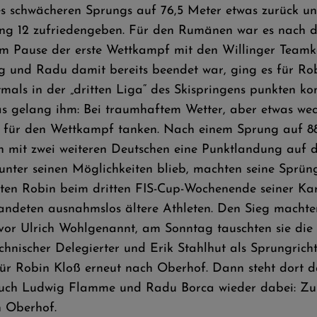
nes schwächeren Sprungs auf 76,5 Meter etwas zurück 
Rang 12 zufriedengeben. Für den Rumänen war es nach 
 Pause der erste Wettkampf mit den Willinger Teamko
 und Radu damit bereits beendet war, ging es für R
mals in der „dritten Liga“ des Skispringens punkten ko
das gelang ihm: Bei traumhaftem Wetter, aber etwas w
 für den Wettkampf tanken. Nach einem Sprung auf 88
men mit zwei weiteren Deutschen eine Punktlandung auf 
nter seinen Möglichkeiten blieb, machten seine Sprün
en Robin beim dritten FIS-Cup-Wochenende seiner Karr
andeten ausnahmslos ältere Athleten. Den Sieg machten
or Ulrich Wohlgenannt, am Sonntag tauschten sie die
nischer Delegierter und Erik Stahlhut als Sprungrich
r Robin Kloß erneut nach Oberhof. Dann steht dort 
ch Ludwig Flamme und Radu Borca wieder dabei: Zum 
n Oberhof.