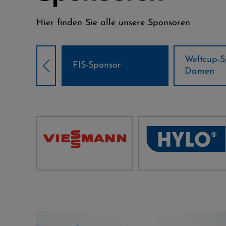
Hier finden Sie alle unsere Sponsoren
Weltcup-Sponsoren
Weltcup-S
sor
Damen
Herren