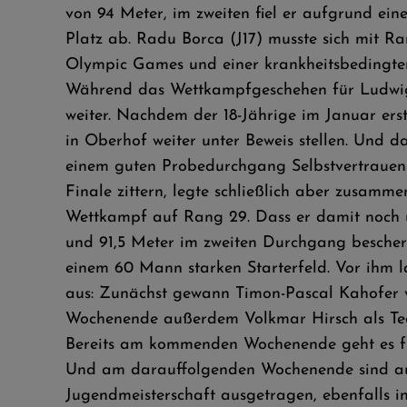
von 94 Meter, im zweiten fiel er aufgrund ei
Platz ab. Radu Borca (J17) musste sich mit 
Olympic Games und einer krankheitsbedingtem
Während das Wettkampfgeschehen für Ludwig
weiter. Nachdem der 18-Jährige im Januar erst
in Oberhof weiter unter Beweis stellen. Und 
einem guten Probedurchgang Selbstvertrauen
Finale zittern, legte schließlich aber zusam
Wettkampf auf Rang 29. Dass er damit noch u
und 91,5 Meter im zweiten Durchgang beschert
einem 60 Mann starken Starterfeld. Vor ihm l
aus: Zunächst gewann Timon-Pascal Kahofer v
Wochenende außerdem Volkmar Hirsch als Tech
Bereits am kommenden Wochenende geht es fü
Und am darauffolgenden Wochenende sind au
Jugendmeisterschaft ausgetragen, ebenfalls i