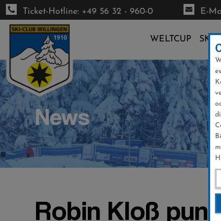
Ticket-Hotline: +49 56 32 - 960-0
E-Mai
WELTCUP
SKI-
W
Direkt
e
zum
K
Inhalt
v
o
News
d
C
B
m
H
Robin Kloß punk