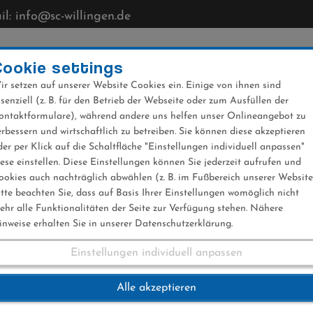
l: info@sc-willingen.de
CLUB
MÜHLENKOPFSCHANZE
NEWS
VERANST
Cookie settings
ir setzen auf unserer Website Cookies ein. Einige von ihnen sind
ssenziell (z. B. für den Betrieb der Webseite oder zum Ausfüllen der
ontaktformulare), während andere uns helfen unser Onlineangebot zu
erbessern und wirtschaftlich zu betreiben. Sie können diese akzeptieren
der per Klick auf die Schaltfläche "Einstellungen individuell anpassen"
iese einstellen. Diese Einstellungen können Sie jederzeit aufrufen und
ookies auch nachträglich abwählen (z. B. im Fußbereich unserer Website
itte beachten Sie, dass auf Basis Ihrer Einstellungen womöglich nicht
ehr alle Funktionalitäten der Seite zur Verfügung stehen. Nähere
inweise erhalten Sie in unserer Datenschutzerklärung.
Einstellungen individuell anpassen
tet erneut im FIS 
Alle akzeptieren