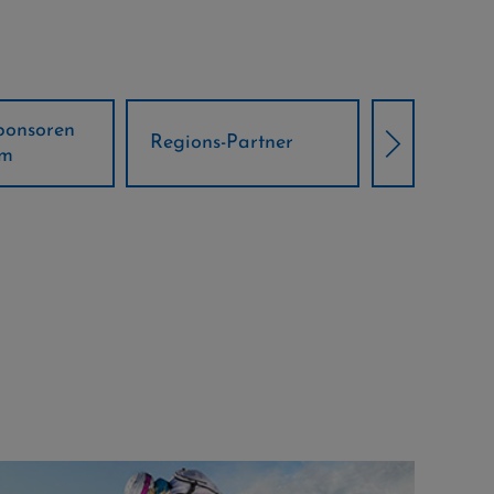
Örtliche Weltcup-
artner
Klima Part
Partner