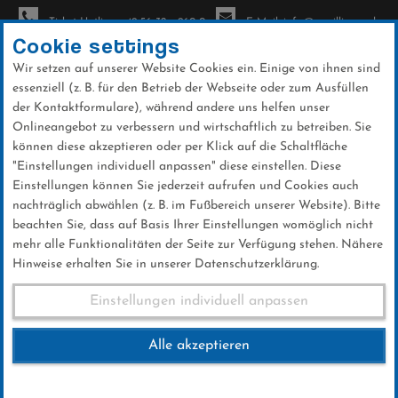
Ticket-Hotline: +49 56 32 - 960-0
E-Mail: info@sc-willingen.de
Cookie settings
Wir setzen auf unserer Website Cookies ein. Einige von ihnen sind
To
essenziell (z. B. für den Betrieb der Webseite oder zum Ausfüllen
na
der Kontaktformulare), während andere uns helfen unser
Direkt
Onlineangebot zu verbessern und wirtschaftlich zu betreiben. Sie
zum
können diese akzeptieren oder per Klick auf die Schaltfläche
Inhalt
"Einstellungen individuell anpassen" diese einstellen. Diese
Einstellungen können Sie jederzeit aufrufen und Cookies auch
News
nachträglich abwählen (z. B. im Fußbereich unserer Website). Bitte
beachten Sie, dass auf Basis Ihrer Einstellungen womöglich nicht
mehr alle Funktionalitäten der Seite zur Verfügung stehen. Nähere
Hinweise erhalten Sie in unserer Datenschutzerklärung.
Robin Kloß schafft den Sprung
Einstellungen individuell anpassen
in den Thurnbichler-Kader
Alle akzeptieren
08 .Mai 2025