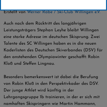
Kategorie:
Club-News
Erstellt von
Werner Rabe / Ski-Club Willingen e.V.
Auch nach dem Rücktritt des langjährigen
Leistungsträgers Stephan Leyhe bleibt Willingen
eine starke Adresse im deutschen Skisprung. Zwei
Talente des SC Willingen haben es in die neuen
Kaderlisten des Deutschen Skiverbandes (DSV) für
den anstehenden Olympiawinter geschafft: Robin
Kloß und Steffen Lingnau.
Besonders bemerkenswert ist dabei die Berufung
von Robin Kloß in den Perspektivkader des DSV.
Der junge Athlet wird künftig in der
Lehrgangsgruppe 1b trainieren, in der er sich mit
namhaften Skispringern wie Martin Hammann,