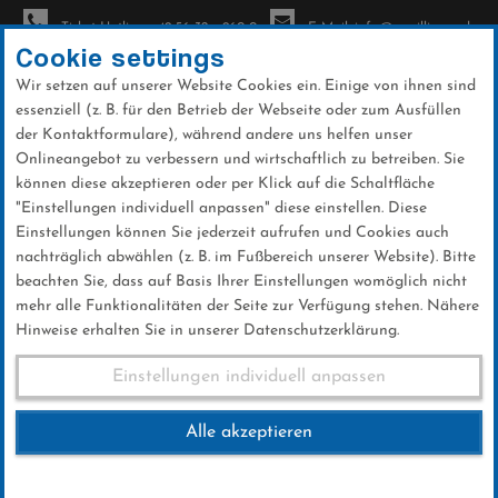
Ticket-Hotline: +49 56 32 - 960-0
E-Mail: info@sc-willingen.de
Cookie settings
Wir setzen auf unserer Website Cookies ein. Einige von ihnen sind
To
essenziell (z. B. für den Betrieb der Webseite oder zum Ausfüllen
na
der Kontaktformulare), während andere uns helfen unser
Direkt
Onlineangebot zu verbessern und wirtschaftlich zu betreiben. Sie
zum
können diese akzeptieren oder per Klick auf die Schaltfläche
Inhalt
"Einstellungen individuell anpassen" diese einstellen. Diese
Einstellungen können Sie jederzeit aufrufen und Cookies auch
News
nachträglich abwählen (z. B. im Fußbereich unserer Website). Bitte
beachten Sie, dass auf Basis Ihrer Einstellungen womöglich nicht
mehr alle Funktionalitäten der Seite zur Verfügung stehen. Nähere
Hinweise erhalten Sie in unserer Datenschutzerklärung.
Robin Kloß wird Vierter im
Einstellungen individuell anpassen
Alpencup
Alle akzeptieren
16 .Januar 2025