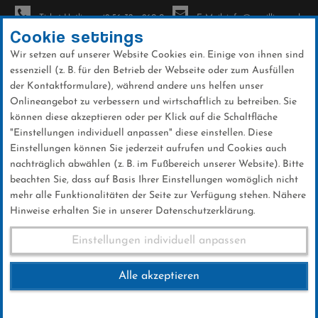
Ticket-Hotline: +49 56 32 - 960-0
E-Mail: info@sc-willingen.de
Cookie settings
Wir setzen auf unserer Website Cookies ein. Einige von ihnen sind
To
essenziell (z. B. für den Betrieb der Webseite oder zum Ausfüllen
na
der Kontaktformulare), während andere uns helfen unser
Direkt
Onlineangebot zu verbessern und wirtschaftlich zu betreiben. Sie
zum
können diese akzeptieren oder per Klick auf die Schaltfläche
Inhalt
"Einstellungen individuell anpassen" diese einstellen. Diese
Einstellungen können Sie jederzeit aufrufen und Cookies auch
News
nachträglich abwählen (z. B. im Fußbereich unserer Website). Bitte
beachten Sie, dass auf Basis Ihrer Einstellungen womöglich nicht
mehr alle Funktionalitäten der Seite zur Verfügung stehen. Nähere
Hinweise erhalten Sie in unserer Datenschutzerklärung.
Schäfer und Lange beim FIS
Einstellungen individuell anpassen
Skisprung Weltcup in Willingen
Alle akzeptieren
15 .Januar 2018