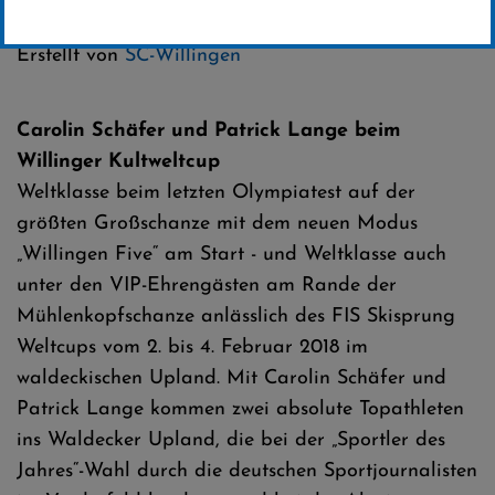
Kategorie:
Weltcup-News
Erstellt von
SC-Willingen
Carolin Schäfer und Patrick Lange beim
Willinger Kultweltcup
Weltklasse beim letzten Olympiatest auf der
größten Großschanze mit dem neuen Modus
„Willingen Five“ am Start - und Weltklasse auch
unter den VIP-Ehrengästen am Rande der
Mühlenkopfschanze anlässlich des FIS Skisprung
Weltcups vom 2. bis 4. Februar 2018 im
waldeckischen Upland. Mit Carolin Schäfer und
Patrick Lange kommen zwei absolute Topathleten
ins Waldecker Upland, die bei der „Sportler des
Jahres“-Wahl durch die deutschen Sportjournalisten