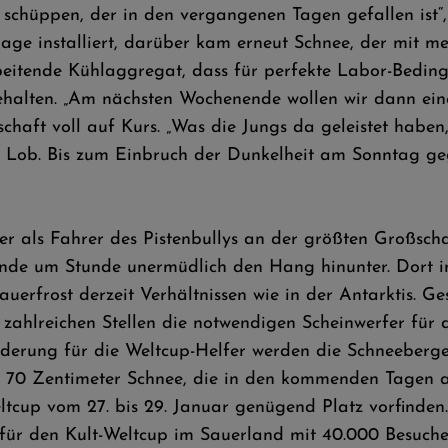
schüppen, der in den vergangenen Tagen gefallen ist“
age installiert, darüber kam erneut Schnee, der mit me
beitende Kühlaggregat, dass für perfekte Labor-Bedi
ehalten. „Am nächsten Wochenende wollen wir dann eine
chaft voll auf Kurs. „Was die Jungs da geleistet haben,
es Lob. Bis zum Einbruch der Dunkelheit am Sonntag ge
r als Fahrer des Pistenbullys an der größten Großscha
nde um Stunde unermüdlich den Hang hinunter. Dort i
uerfrost derzeit Verhältnissen wie in der Antarktis. G
 zahlreichen Stellen die notwendigen Scheinwerfer für
derung für die Weltcup-Helfer werden die Schneeberge
s 70 Zentimeter Schnee, die in den kommenden Tagen 
tcup vom 27. bis 29. Januar genügend Platz vorfinden.
für den Kult-Weltcup im Sauerland mit 40.000 Besuche