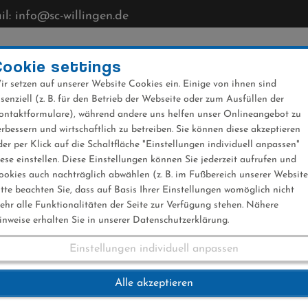
l: info@sc-willingen.de
CLUB
MÜHLENKOPFSCHANZE
NEWS
VERANST
Cookie settings
ir setzen auf unserer Website Cookies ein. Einige von ihnen sind
ssenziell (z. B. für den Betrieb der Webseite oder zum Ausfüllen der
ontaktformulare), während andere uns helfen unser Onlineangebot zu
erbessern und wirtschaftlich zu betreiben. Sie können diese akzeptieren
der per Klick auf die Schaltfläche "Einstellungen individuell anpassen"
iese einstellen. Diese Einstellungen können Sie jederzeit aufrufen und
ookies auch nachträglich abwählen (z. B. im Fußbereich unserer Website
itte beachten Sie, dass auf Basis Ihrer Einstellungen womöglich nicht
ehr alle Funktionalitäten der Seite zur Verfügung stehen. Nähere
inweise erhalten Sie in unserer Datenschutzerklärung.
Einstellungen individuell anpassen
5.01.2017
Alle akzeptieren