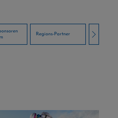
Örtliche Weltcup-
artner
Klima Part
Partner