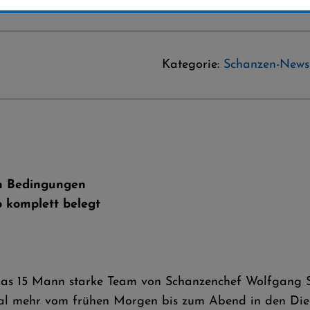
Kategorie:
Schanzen-News
en Bedingungen
 komplett belegt
das 15 Mann starke Team von Schanzenchef Wolfgang S
al mehr vom frühen Morgen bis zum Abend in den Diens