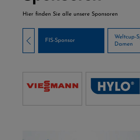
Hier finden Sie alle unsere Sponsoren
Weltcup-Sponsoren
Weltcup-S
sor
Damen
Herren