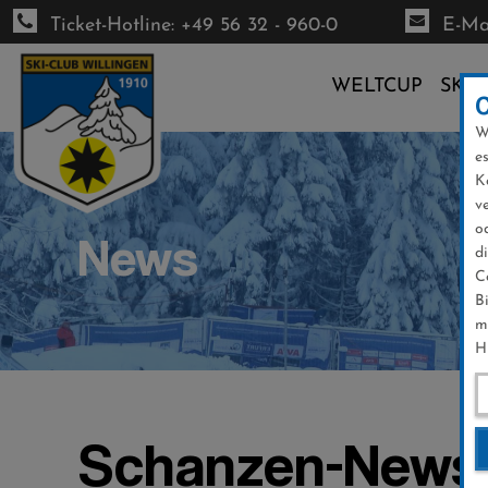
Ticket-Hotline: +49 56 32 - 960-0
E-Mai
WELTCUP
SKI-
W
Direkt
e
zum
K
Inhalt
v
o
News
d
C
B
m
H
Schanzen-News 1