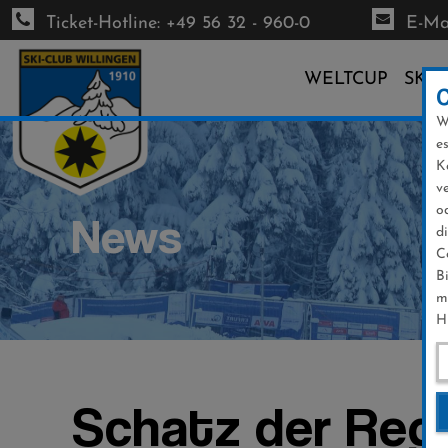
Ticket-Hotline: +49 56 32 - 960-0
E-Mai
WELTCUP
SKI-
W
Direkt
e
zum
K
Inhalt
v
o
News
d
C
B
m
H
Schatz der Reg