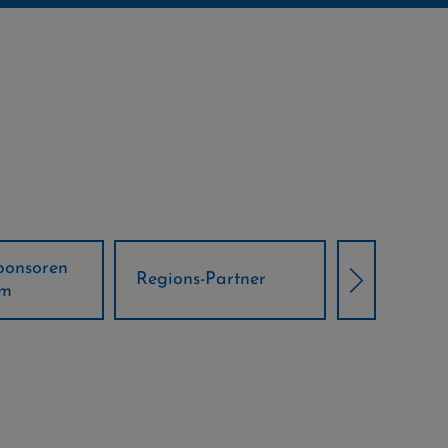
Örtliche Weltcup-
artner
Klima Part
Partner