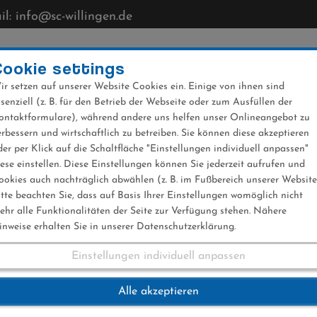
l: info@sc-willingen.de
CLUB
MÜHLENKOPFSCHANZE
NEWS
VERANST
Cookie settings
ir setzen auf unserer Website Cookies ein. Einige von ihnen sind
ssenziell (z. B. für den Betrieb der Webseite oder zum Ausfüllen der
ontaktformulare), während andere uns helfen unser Onlineangebot zu
erbessern und wirtschaftlich zu betreiben. Sie können diese akzeptieren
der per Klick auf die Schaltfläche "Einstellungen individuell anpassen"
iese einstellen. Diese Einstellungen können Sie jederzeit aufrufen und
ookies auch nachträglich abwählen (z. B. im Fußbereich unserer Website
itte beachten Sie, dass auf Basis Ihrer Einstellungen womöglich nicht
ehr alle Funktionalitäten der Seite zur Verfügung stehen. Nähere
inweise erhalten Sie in unserer Datenschutzerklärung.
Einstellungen individuell anpassen
ion
Alle akzeptieren