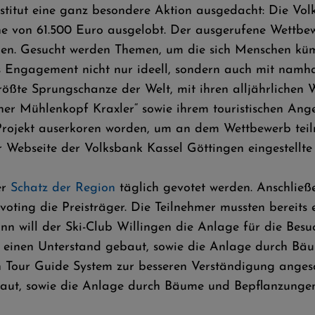
institut eine ganz besondere Aktion ausgedacht: Die Vo
 von 61.500 Euro ausgelobt. Der ausgerufene Wettbewer
hen. Gesucht werden Themen, um die sich Menschen kümm
as Engagement nicht nur ideell, sondern auch mit namh
ößte Sprungschanze der Welt, mit ihren alljährlichen 
ner Mühlenkopf Kraxler“ sowie ihrem touristischen Ange
Projekt auserkoren worden, um an dem Wettbewerb tei
 Webseite der Volksbank Kassel Göttingen eingestellte 
er
Schatz der Region
täglich gevotet werden. Anschließ
ing die Preisträger. Die Teilnehmer mussten bereits ei
will der Ski-Club Willingen die Anlage für die Besuche
, einen Unterstand gebaut, sowie die Anlage durch Bä
in Tour Guide System zur besseren Verständigung ange
baut, sowie die Anlage durch Bäume und Bepflanzunge