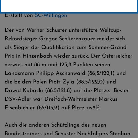
Kategorie:
Club-News
Erstellt von
SC-Willingen
Der von Werner Schuster unterstützte Weltcup-
Rekordsieger Gregor Schlierenzauer meldet sich
als Sieger der Qualifikation zum Sommer-Grand
Prix in Hinzenbach wieder zurück. Der Österreicher
verwies mit 88 m und 123,8 Punkten seinen
Landsmann Philipp Aschenwald (86,5/122,1) und
die beiden Polen Piotr Zyla (88,5/122,0) und
Dawid Kubacki (88,5/121,8) auf die Plätze. Bester
DSV-Adler war Dreifach-Weltmeister Markus
Eisenbichler (85/113,9) auf Platz zwölf.
Auch die anderen Schützlinge des neuen
Bundestrainers und Schuster-Nachfolgers Stephan