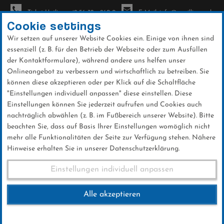
Ticket-Hotline: +49 56 32 - 960-0
E-Mail: info@sc-willingen.de
Cookie settings
Wir setzen auf unserer Website Cookies ein. Einige von ihnen sind
To
essenziell (z. B. für den Betrieb der Webseite oder zum Ausfüllen
na
der Kontaktformulare), während andere uns helfen unser
Direkt
Onlineangebot zu verbessern und wirtschaftlich zu betreiben. Sie
zum
können diese akzeptieren oder per Klick auf die Schaltfläche
Inhalt
"Einstellungen individuell anpassen" diese einstellen. Diese
Einstellungen können Sie jederzeit aufrufen und Cookies auch
News
nachträglich abwählen (z. B. im Fußbereich unserer Website). Bitte
beachten Sie, dass auf Basis Ihrer Einstellungen womöglich nicht
mehr alle Funktionalitäten der Seite zur Verfügung stehen. Nähere
Hinweise erhalten Sie in unserer Datenschutzerklärung.
Schlierenzauer gewann Quali
Einstellungen individuell anpassen
in Hinzenbach
Alle akzeptieren
28 .September 2019