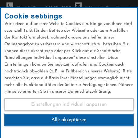
Ticket-Hotline: +49 56 32 - 960-0
E-Mail: info@sc-willingen.de
Cookie settings
Wir setzen auf unserer Website Cookies ein. Einige von ihnen sind
To
essenziell (z. B. für den Betrieb der Webseite oder zum Ausfüllen
na
der Kontaktformulare), während andere uns helfen unser
Direkt
Onlineangebot zu verbessern und wirtschaftlich zu betreiben. Sie
zum
können diese akzeptieren oder per Klick auf die Schaltfläche
Inhalt
"Einstellungen individuell anpassen" diese einstellen. Diese
Einstellungen können Sie jederzeit aufrufen und Cookies auch
News
nachträglich abwählen (z. B. im Fußbereich unserer Website). Bitte
beachten Sie, dass auf Basis Ihrer Einstellungen womöglich nicht
mehr alle Funktionalitäten der Seite zur Verfügung stehen. Nähere
Hinweise erhalten Sie in unserer Datenschutzerklärung.
SCW-Info 2016
Einstellungen individuell anpassen
Alle akzeptieren
14 .September 2016
Kategorie:
Club-News