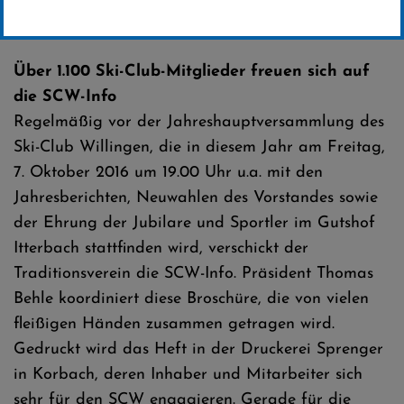
Erstellt von
SC-Willingen
Über 1.100 Ski-Club-Mitglieder freuen sich auf
die SCW-Info
Regelmäßig vor der Jahreshauptversammlung des
Ski-Club Willingen, die in diesem Jahr am Freitag,
7. Oktober 2016 um 19.00 Uhr u.a. mit den
Jahresberichten, Neuwahlen des Vorstandes sowie
der Ehrung der Jubilare und Sportler im Gutshof
Itterbach stattfinden wird, verschickt der
Traditionsverein die SCW-Info. Präsident Thomas
Behle koordiniert diese Broschüre, die von vielen
fleißigen Händen zusammen getragen wird.
Gedruckt wird das Heft in der Druckerei Sprenger
in Korbach, deren Inhaber und Mitarbeiter sich
sehr für den SCW engagieren. Gerade für die