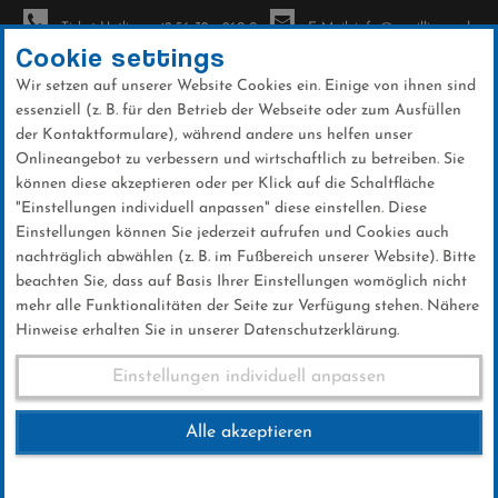
Ticket-Hotline: +49 56 32 - 960-0
E-Mail: info@sc-willingen.de
Cookie settings
Wir setzen auf unserer Website Cookies ein. Einige von ihnen sind
To
essenziell (z. B. für den Betrieb der Webseite oder zum Ausfüllen
na
der Kontaktformulare), während andere uns helfen unser
Direkt
Onlineangebot zu verbessern und wirtschaftlich zu betreiben. Sie
zum
können diese akzeptieren oder per Klick auf die Schaltfläche
Inhalt
"Einstellungen individuell anpassen" diese einstellen. Diese
Einstellungen können Sie jederzeit aufrufen und Cookies auch
News
nachträglich abwählen (z. B. im Fußbereich unserer Website). Bitte
beachten Sie, dass auf Basis Ihrer Einstellungen womöglich nicht
mehr alle Funktionalitäten der Seite zur Verfügung stehen. Nähere
Hinweise erhalten Sie in unserer Datenschutzerklärung.
SCW-Info 2017
Einstellungen individuell anpassen
Alle akzeptieren
09 .Juni 2017
Kategorie:
Club-News