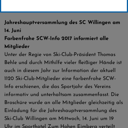
Erstellt von
SC-Willingen
Jahreshauptversammlung des SC Willingen am
14. Juni
Farbenfrohe SCW-Info 2017 informiert alle
Mitglieder
Unter der Regie von Ski-Club-Präsident Thomas
Behle und durch Mithilfe vieler fleißiger Hände ist
auch in diesem Jahr zur Information der aktuell
1120 Ski-Club-Mitglieder eine farbenfrohe SCW-
Info erschienen, die das Sportjahr des Vereins
informativ und unterhaltsam zusammenfasst. Die
Broschüre wurde an alle Mitglieder gleichzeitig als
Einladung für die Jahreshauptversammlung des
Ski-Club Willingen am Mittwoch, 14. Juni um 19
Uhr im Sporthotel Zum Hohen Eimberg verteilt