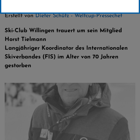
Kategorie:
Club-News
,
Skispringen
Erstellt von
Dieter Schütz - Weltcup-Pressechef
Ski-Club Willingen trauert um sein Mitglied
Horst Tielmann
Langjähriger Koordinator des Internationalen
Skiverbandes (FIS) im Alter von 70 Jahren
gestorben
Horst Tielmann