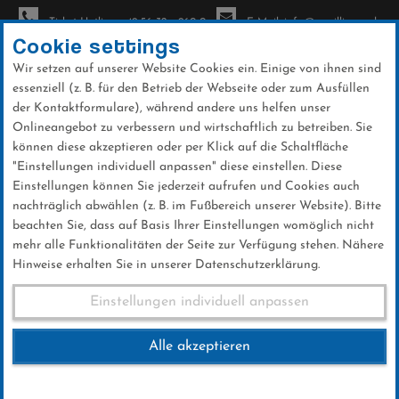
Ticket-Hotline: +49 56 32 - 960-0
E-Mail: info@sc-willingen.de
Cookie settings
Wir setzen auf unserer Website Cookies ein. Einige von ihnen sind
To
essenziell (z. B. für den Betrieb der Webseite oder zum Ausfüllen
na
der Kontaktformulare), während andere uns helfen unser
Direkt
Onlineangebot zu verbessern und wirtschaftlich zu betreiben. Sie
zum
können diese akzeptieren oder per Klick auf die Schaltfläche
Inhalt
"Einstellungen individuell anpassen" diese einstellen. Diese
Einstellungen können Sie jederzeit aufrufen und Cookies auch
News
nachträglich abwählen (z. B. im Fußbereich unserer Website). Bitte
beachten Sie, dass auf Basis Ihrer Einstellungen womöglich nicht
mehr alle Funktionalitäten der Seite zur Verfügung stehen. Nähere
Hinweise erhalten Sie in unserer Datenschutzerklärung.
SCW-Mitglied Horst Tielmann
Einstellungen individuell anpassen
verstorben
Alle akzeptieren
15 .Juni 2025