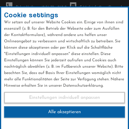
Ticket-Hotline: +49 56 32 - 960-0
E-Mail: info@sc-willingen.de
Cookie settings
Wir setzen auf unserer Website Cookies ein. Einige von ihnen sind
To
essenziell (z. B. für den Betrieb der Webseite oder zum Ausfüllen
na
der Kontaktformulare), während andere uns helfen unser
Direkt
Onlineangebot zu verbessern und wirtschaftlich zu betreiben. Sie
zum
können diese akzeptieren oder per Klick auf die Schaltfläche
Inhalt
"Einstellungen individuell anpassen" diese einstellen. Diese
Einstellungen können Sie jederzeit aufrufen und Cookies auch
News
nachträglich abwählen (z. B. im Fußbereich unserer Website). Bitte
beachten Sie, dass auf Basis Ihrer Einstellungen womöglich nicht
mehr alle Funktionalitäten der Seite zur Verfügung stehen. Nähere
Hinweise erhalten Sie in unserer Datenschutzerklärung.
SCW Splitter - Simon Spiewok
Einstellungen individuell anpassen
wieder zu Hause
Alle akzeptieren
28 .Oktober 2024