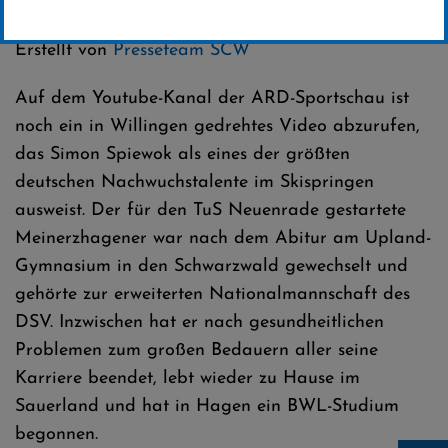
Kategorie:
Club-News
,
Skispringen
Erstellt von
Presseteam SCW
Auf dem Youtube-Kanal der ARD-Sportschau ist
noch ein in Willingen gedrehtes Video abzurufen,
das Simon Spiewok als eines der größten
deutschen Nachwuchstalente im Skispringen
ausweist. Der für den TuS Neuenrade gestartete
Meinerzhagener war nach dem Abitur am Upland-
Gymnasium in den Schwarzwald gewechselt und
gehörte zur erweiterten Nationalmannschaft des
DSV. Inzwischen hat er nach gesundheitlichen
Problemen zum großen Bedauern aller seine
Karriere beendet, lebt wieder zu Hause im
Sauerland und hat in Hagen ein BWL-Studium
begonnen.