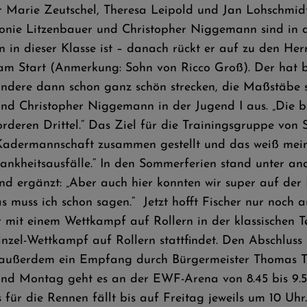
ür Marie Zeutschel, Theresa Leipold und Jan Lohschmidt
 Leonie Litzenbauer und Christopher Niggemann sind in 
n in dieser Klasse ist – danach rückt er auf zu den Herr
m Start (Anmerkung: Sohn von Ricco Groß). Der hat be
andere dann schon ganz schön strecken, die Maßstäbe si
 und Christopher Niggemann in der Jugend I aus. „Die 
deren Drittel.“ Das Ziel für die Trainingsgruppe von Sus
Kadermannschaft zusammen gestellt und das weiß meine
rankheitsausfälle.“ In den Sommerferien stand unter an
nd ergänzt: „Aber auch hier konnten wir super auf der 
as muss ich schon sagen.“ Jetzt hofft Fischer nur noch
 mit einem Wettkampf auf Rollern in der klassischen T
nzel-Wettkampf auf Rollern stattfindet. Den Abschluss
 außerdem ein Empfang durch Bürgermeister Thomas T
nd Montag geht es an der EWF-Arena von 8.45 bis 9.50
 für die Rennen fällt bis auf Freitag jeweils um 10 Uhr