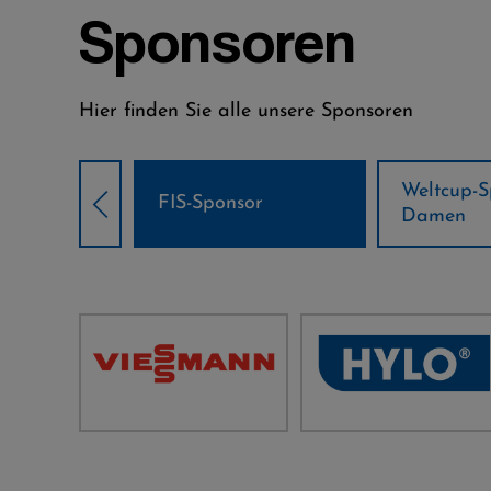
Sponsoren
Hier finden Sie alle unsere Sponsoren
Weltcup-Sponsoren
Weltcup-S
sor
Damen
Herren