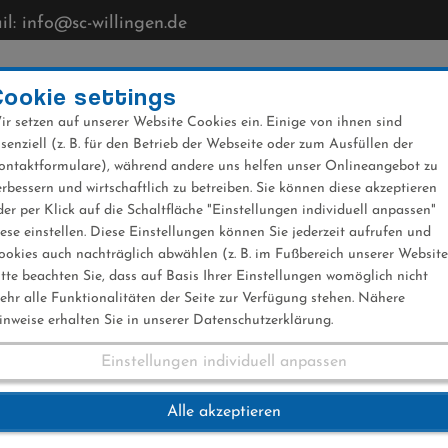
l: info@sc-willingen.de
CLUB
MÜHLENKOPFSCHANZE
NEWS
VERANST
Cookie settings
ir setzen auf unserer Website Cookies ein. Einige von ihnen sind
ssenziell (z. B. für den Betrieb der Webseite oder zum Ausfüllen der
ontaktformulare), während andere uns helfen unser Onlineangebot zu
erbessern und wirtschaftlich zu betreiben. Sie können diese akzeptieren
der per Klick auf die Schaltfläche "Einstellungen individuell anpassen"
iese einstellen. Diese Einstellungen können Sie jederzeit aufrufen und
ookies auch nachträglich abwählen (z. B. im Fußbereich unserer Website
itte beachten Sie, dass auf Basis Ihrer Einstellungen womöglich nicht
ehr alle Funktionalitäten der Seite zur Verfügung stehen. Nähere
inweise erhalten Sie in unserer Datenschutzerklärung.
Einstellungen individuell anpassen
athlon Nordcup 201
Alle akzeptieren