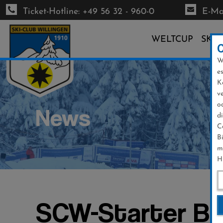
Ticket-Hotline: +49 56 32 - 960-0
E-Mai
WELTCUP
SKI-
W
Direkt
e
zum
K
Inhalt
v
o
News
d
C
B
m
H
SCW-Starter Bi