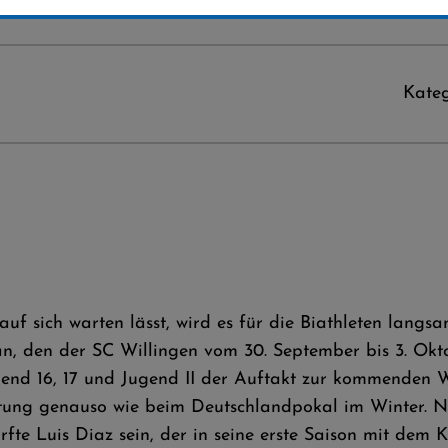
Kateg
uf sich warten lässt, wird es für die Biathleten langsa
an, den der SC Willingen vom 30. September bis 3. Okt
gend 16, 17 und Jugend II der Auftakt zur kommenden W
ung genauso wie beim Deutschlandpokal im Winter. Nat
fte Luis Diaz sein, der in seine erste Saison mit dem K