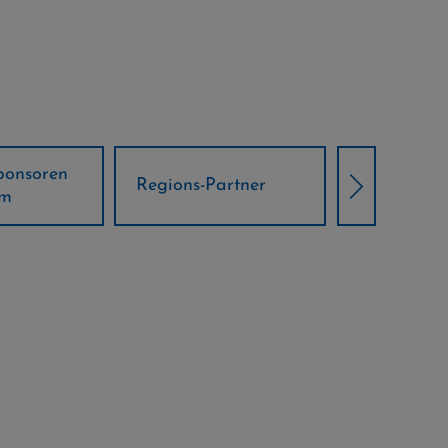
Örtliche Weltcup-
artner
Klima Part
Partner