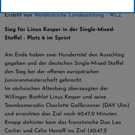
Kategorie:
Club-News
,
Biathlon
Erstellt von
Waldeckische Landeszeitung - WLZ
Sieg für Linus Kesper in der Single-Mixed-
Staffel - Platz 6 im Sprint
Am Ende haben zwei Hundertstel den Ausschlag
gegeben und der deutschen Single-Mixed-Staffel
den Sieg bei der offenen europäischen
Juniorenmeisterschaft gebracht.
Im sächsischen Altenberg überzeugten der
Willinger Biathlet Linus Kesper und seine
Teamkameradin Charlotte Gallbronner (DAV Ulm)
und erreichten das Ziel nach 40:47,0 Minuten.
Knapp dahinter kam das französische Duo Leo
Carlier und Celia Henaff ins Ziel (40:47,2