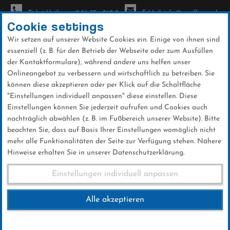
Ticket-Hotline: +49 56 32 - 960-0
E-Mail: info@sc-willingen.de
Cookie settings
Wir setzen auf unserer Website Cookies ein. Einige von ihnen sind
To
essenziell (z. B. für den Betrieb der Webseite oder zum Ausfüllen
na
der Kontaktformulare), während andere uns helfen unser
Direkt
Onlineangebot zu verbessern und wirtschaftlich zu betreiben. Sie
zum
können diese akzeptieren oder per Klick auf die Schaltfläche
Inhalt
"Einstellungen individuell anpassen" diese einstellen. Diese
Einstellungen können Sie jederzeit aufrufen und Cookies auch
News
nachträglich abwählen (z. B. im Fußbereich unserer Website). Bitte
beachten Sie, dass auf Basis Ihrer Einstellungen womöglich nicht
mehr alle Funktionalitäten der Seite zur Verfügung stehen. Nähere
Hinweise erhalten Sie in unserer Datenschutzerklärung.
Sieg für Linus Kesper bei der
Einstellungen individuell anpassen
Junioren-EM
Alle akzeptieren
27 .Januar 2025