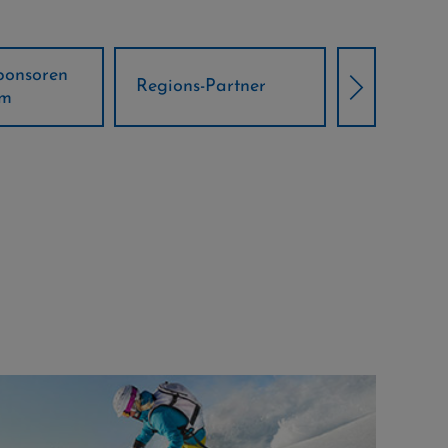
Örtliche Weltcup-
artner
Klima Part
Partner