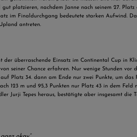
mal gut platzieren, nachdem Janne nach seinem 27. Platz
 Platz im Finaldurchgang bedeutete starken Aufwind. Da
Upland antreten.
cht der überraschende Einsatz im Continental Cup in Kl
g von seiner Chance erfahren. Nur wenige Stunden vor 
 auf Platz 34. dann am Ende nur zwei Punkte, um das F
ch 123 m und 95,3 Punkten nur Platz 43 in dem Feld m
er Jurji Tepes heraus, bestätigte aber insgesamt die T
 ganz okay“,