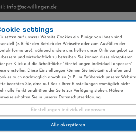
l: info@sc-willingen.de
CLUB
MÜHLENKOPFSCHANZE
NEWS
VERANST
Cookie settings
ir setzen auf unserer Website Cookies ein. Einige von ihnen sind
ssenziell (z. B. für den Betrieb der Webseite oder zum Ausfüllen der
ontaktformulare), während andere uns helfen unser Onlineangebot zu
erbessern und wirtschaftlich zu betreiben. Sie können diese akzeptieren
der per Klick auf die Schaltfläche "Einstellungen individuell anpassen"
iese einstellen. Diese Einstellungen können Sie jederzeit aufrufen und
ookies auch nachträglich abwählen (z. B. im Fußbereich unserer Website
itte beachten Sie, dass auf Basis Ihrer Einstellungen womöglich nicht
ehr alle Funktionalitäten der Seite zur Verfügung stehen. Nähere
inweise erhalten Sie in unserer Datenschutzerklärung.
Einstellungen individuell anpassen
en mit eigener Vere
Alle akzeptieren