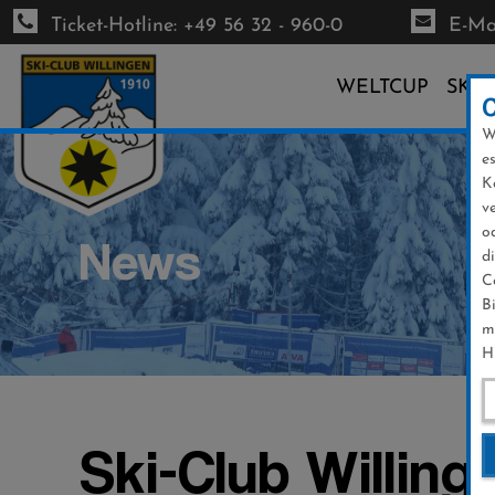
Ticket-Hotline: +49 56 32 - 960-0
E-Mai
WELTCUP
SKI-
W
Direkt
e
zum
K
Inhalt
v
o
News
d
C
B
m
H
Ski-Club Willing