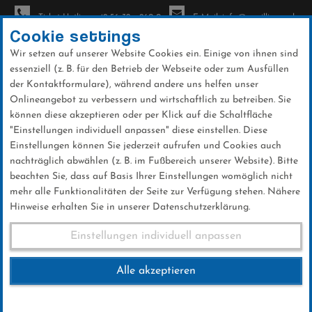
Ticket-Hotline: +49 56 32 - 960-0
E-Mail: info@sc-willingen.de
Cookie settings
Wir setzen auf unserer Website Cookies ein. Einige von ihnen sind
To
essenziell (z. B. für den Betrieb der Webseite oder zum Ausfüllen
na
der Kontaktformulare), während andere uns helfen unser
Direkt
Onlineangebot zu verbessern und wirtschaftlich zu betreiben. Sie
zum
können diese akzeptieren oder per Klick auf die Schaltfläche
Inhalt
"Einstellungen individuell anpassen" diese einstellen. Diese
Einstellungen können Sie jederzeit aufrufen und Cookies auch
News
nachträglich abwählen (z. B. im Fußbereich unserer Website). Bitte
beachten Sie, dass auf Basis Ihrer Einstellungen womöglich nicht
mehr alle Funktionalitäten der Seite zur Verfügung stehen. Nähere
Hinweise erhalten Sie in unserer Datenschutzerklärung.
Ski-Club Willingen überzeugt
Einstellungen individuell anpassen
beim HSV Sommer KidsCup
Alle akzeptieren
Landesfinale