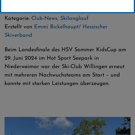
01 .Juli 2025
Kategorie:
Club-News
,
Skilanglauf
Erstellt von
Emmi Bickelhaupt/ Hessischer
Skiverband
Beim Landesfinale des HSV Sommer KidsCup am
29. Juni 2024 im Hot Sport Seepark in
Niederweimar war der Ski-Club Willingen erneut
mit mehreren Nachwuchsteams am Start – und
konnte mit starken Leistungen überzeugen.