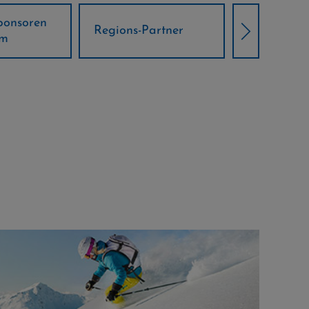
Örtliche Weltcup-
artner
Klima Part
Partner