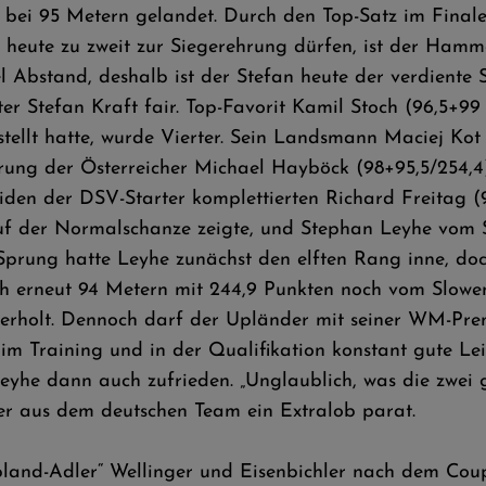
 bei 95 Metern gelandet. Durch den Top-Satz im Finale
 heute zu zweit zur Siegerehrung dürfen, ist der Hamme
bstand, deshalb ist der Stefan heute der verdiente Si
r Stefan Kraft fair. Top-Favorit Kamil Stoch (96,5+99 
ellt hatte, wurde Vierter. Sein Landsmann Maciej Kot (
prung der Österreicher Michael Hayböck (98+95,5/254,4)
den der DSV-Starter komplettierten Richard Freitag (
f der Normalschanze zeigte, und Stephan Leyhe vom Sk
Sprung hatte Leyhe zunächst den elften Rang inne, doc
ch erneut 94 Metern mit 244,9 Punkten noch vom Slow
rholt. Dennoch darf der Upländer mit seiner WM-Prem
im Training und in der Qualifikation konstant gute Leist
eyhe dann auch zufrieden. „Unglaublich, was die zwei
ner aus dem deutschen Team ein Extralob parat.
land-Adler“ Wellinger und Eisenbichler nach dem Cou