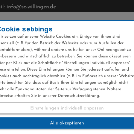
l: info@sc-willingen.de
CLUB
MÜHLENKOPFSCHANZE
NEWS
VERANST
Cookie settings
ir setzen auf unserer Website Cookies ein. Einige von ihnen sind
ssenziell (z. B. für den Betrieb der Webseite oder zum Ausfüllen der
ontaktformulare), während andere uns helfen unser Onlineangebot zu
erbessern und wirtschaftlich zu betreiben. Sie können diese akzeptieren
der per Klick auf die Schaltfläche "Einstellungen individuell anpassen"
iese einstellen. Diese Einstellungen können Sie jederzeit aufrufen und
ookies auch nachträglich abwählen (z. B. im Fußbereich unserer Website
itte beachten Sie, dass auf Basis Ihrer Einstellungen womöglich nicht
ehr alle Funktionalitäten der Seite zur Verfügung stehen. Nähere
inweise erhalten Sie in unserer Datenschutzerklärung.
Einstellungen individuell anpassen
Normalschanze 25.0
Alle akzeptieren