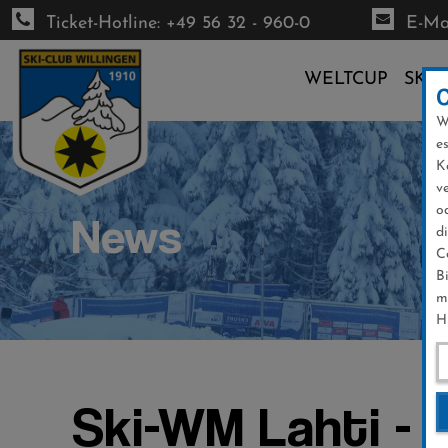
Ticket-Hotline: +49 56 32 - 960-0
E-Mai
WELTCUP
SKI-
W
Direkt
e
zum
K
Inhalt
v
o
News
d
C
B
m
H
Ski-WM Lahti - 