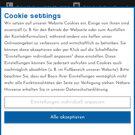
Ticket-Hotline: +49 56 32 - 960-0
E-Mail: info@sc-willingen.de
Cookie settings
Wir setzen auf unserer Website Cookies ein. Einige von ihnen sind
To
essenziell (z. B. für den Betrieb der Webseite oder zum Ausfüllen
na
der Kontaktformulare), während andere uns helfen unser
Direkt
Onlineangebot zu verbessern und wirtschaftlich zu betreiben. Sie
zum
können diese akzeptieren oder per Klick auf die Schaltfläche
Inhalt
"Einstellungen individuell anpassen" diese einstellen. Diese
Einstellungen können Sie jederzeit aufrufen und Cookies auch
News
nachträglich abwählen (z. B. im Fußbereich unserer Website). Bitte
beachten Sie, dass auf Basis Ihrer Einstellungen womöglich nicht
mehr alle Funktionalitäten der Seite zur Verfügung stehen. Nähere
Hinweise erhalten Sie in unserer Datenschutzerklärung.
Skiflug-WM am Kulm in Bad
Einstellungen individuell anpassen
Mitterndorf: Slowenien holt
Alle akzeptieren
Team-Titel