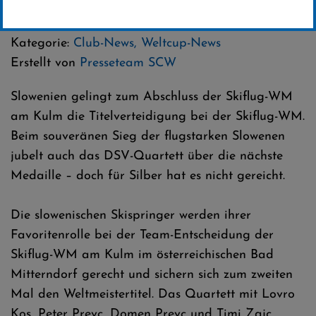
28 .Januar 2024
Kategorie:
Club-News
,
Weltcup-News
Erstellt von
Presseteam SCW
Slowenien gelingt zum Abschluss der Skiflug-WM
am Kulm die Titelverteidigung bei der Skiflug-WM.
Beim souveränen Sieg der flugstarken Slowenen
jubelt auch das DSV-Quartett über die nächste
Medaille – doch für Silber hat es nicht gereicht.
Die slowenischen Skispringer werden ihrer
Favoritenrolle bei der Team-Entscheidung der
Skiflug-WM am Kulm im österreichischen Bad
Mitterndorf gerecht und sichern sich zum zweiten
Mal den Weltmeistertitel. Das Quartett mit Lovro
Kos, Peter Prevc, Domen Prevc und Timi Zajc