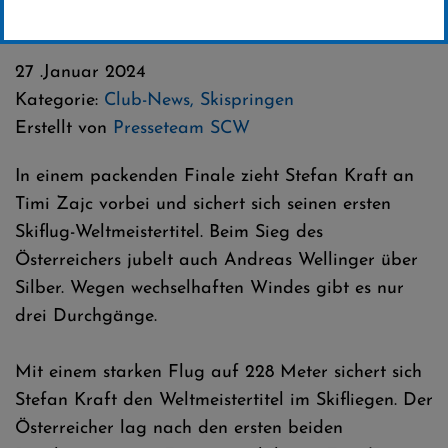
Silber für Andreas Wellinger
27 .Januar 2024
Kategorie:
Club-News
,
Skispringen
Erstellt von
Presseteam SCW
In einem packenden Finale zieht Stefan Kraft an
Timi Zajc vorbei und sichert sich seinen ersten
Skiflug-Weltmeistertitel. Beim Sieg des
Österreichers jubelt auch Andreas Wellinger über
Silber. Wegen wechselhaften Windes gibt es nur
drei Durchgänge.
Mit einem starken Flug auf 228 Meter sichert sich
Stefan Kraft den Weltmeistertitel im Skifliegen. Der
Österreicher lag nach den ersten beiden