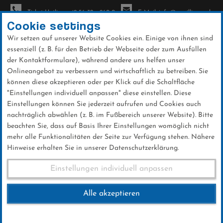
Ticket-Hotline: +49 56 32 - 960-0
E-Mail: info@sc-willingen.de
Cookie settings
Wir setzen auf unserer Website Cookies ein. Einige von ihnen sind
To
essenziell (z. B. für den Betrieb der Webseite oder zum Ausfüllen
na
der Kontaktformulare), während andere uns helfen unser
Direkt
Onlineangebot zu verbessern und wirtschaftlich zu betreiben. Sie
zum
können diese akzeptieren oder per Klick auf die Schaltfläche
Inhalt
"Einstellungen individuell anpassen" diese einstellen. Diese
Einstellungen können Sie jederzeit aufrufen und Cookies auch
News
nachträglich abwählen (z. B. im Fußbereich unserer Website). Bitte
beachten Sie, dass auf Basis Ihrer Einstellungen womöglich nicht
mehr alle Funktionalitäten der Seite zur Verfügung stehen. Nähere
Hinweise erhalten Sie in unserer Datenschutzerklärung.
Skiflug-WM am Kulm in Bad
Einstellungen individuell anpassen
Mitterndorf: Stefan Kraft wird
Alle akzeptieren
neuer Skiflug-Weltmeister –