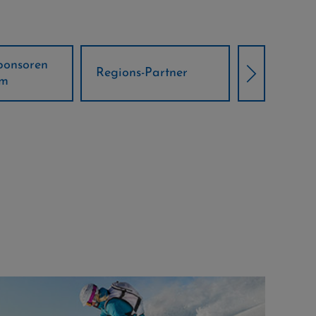
Örtliche Weltcup-
artner
Klima Part
Partner