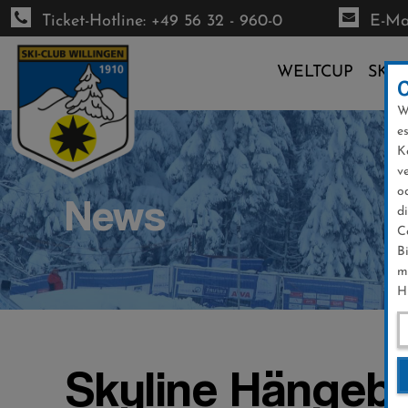
Ticket-Hotline: +49 56 32 - 960-0
E-Mai
WELTCUP
SKI-
W
Direkt
e
zum
K
Inhalt
v
o
News
d
C
B
m
H
Skyline Hängeb