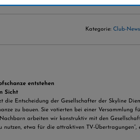
Kategorie:
Club-News
pfschanze entstehen
in Sicht
zt die Entscheidung der Gesellschafter der Skyline D
nze zu bauen. Sie votierten bei einer Versammlung f
Nachbarn arbeiten wir konstruktiv mit den Gesellscha
u nutzen, etwa für die attraktiven TV-Übertragungen“,