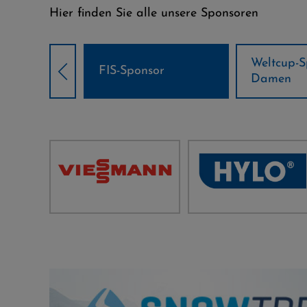
Hier finden Sie alle unsere Sponsoren
Weltcup-Sponsoren
Weltcup-S
sor
Damen
Herren