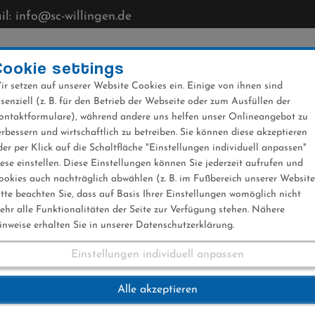
l: info@sc-willingen.de
CLUB
MÜHLENKOPFSCHANZE
NEWS
VERANST
Cookie settings
ir setzen auf unserer Website Cookies ein. Einige von ihnen sind
ssenziell (z. B. für den Betrieb der Webseite oder zum Ausfüllen der
ontaktformulare), während andere uns helfen unser Onlineangebot zu
erbessern und wirtschaftlich zu betreiben. Sie können diese akzeptieren
der per Klick auf die Schaltfläche "Einstellungen individuell anpassen"
iese einstellen. Diese Einstellungen können Sie jederzeit aufrufen und
ookies auch nachträglich abwählen (z. B. im Fußbereich unserer Website
itte beachten Sie, dass auf Basis Ihrer Einstellungen womöglich nicht
ehr alle Funktionalitäten der Seite zur Verfügung stehen. Nähere
inweise erhalten Sie in unserer Datenschutzerklärung.
Einstellungen individuell anpassen
rücke
Alle akzeptieren