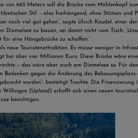
ge von 665 Metern soll die Brücke vom Mühlenkopf zu
betischen Stil – also freihängend, ohne Stützen und Pf
er noch viel gut gehen“, sagte Ulrich Keudel, einer der
 Diemelsee zu bauen, sei damit nicht vom Tisch: „Unse
t für eine Hängebrücke zu schaffen.“
 als neue Touristenattraktion. Es müsse weniger in Infr
gt bei über vier Millionen Euro. Diese Brücke wäre eine
rachte – das wäre aber auch am Diemelsee so. Für den 
en Bedenken gegen die Änderung des Bebauungsplans ei
gebracht worden“, bestätigt Trachte. Die Finanzierung i
e Willingen (Upland) erhofft sich einen neuen touristi
ze besichtigen.