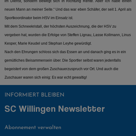
im Dienst, sondern bewegt sich in Richtung Rente. Aber ich habe einen
neuen Mann an meiner Seite.“ Und das war eben Schäfer, der seit 1. April als
Sportkoordinator beim HSV im Einsatz ist.
Mit dem Schneekristall, der höchsten Auszeichnung, die der HSV zu
vergeben hat, wurden die Erfolge von Steffen Lignau, Lasse Kollmann, Linus
Kesper, Marie Keudel und Stephan Leyhe gewürdigt.
Nach den Ehrungen schloss sich das Essen an und danach ging es in ein
gemütliches Beisammensein über. Die Sportler selbst waren jedenfalls
begeistert von dem großen Zuschauerzuspruch vor Ort. Und auch die
Zuschauer waren sich einig: Es war echt gewaltig!
INFORMIERT BLEIBEN
SC Willingen Newsletter
Abonnement verwalten