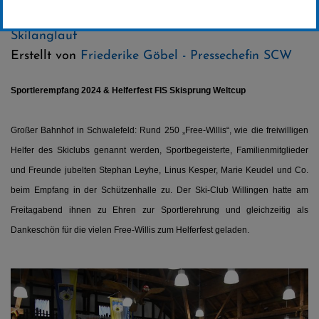
Kategorie:
Club-News
,
Skispringen
,
Biathlon
,
Skilanglauf
Erstellt von
Friederike Göbel - Pressechefin SCW
Sportlerempfang 2024 & Helferfest FIS Skisprung Weltcup
Großer Bahnhof in Schwalefeld: Rund 250 „Free-Willis“, wie die freiwilligen
Helfer des Skiclubs genannt werden, Sportbegeisterte, Familienmitglieder
und Freunde jubelten Stephan Leyhe, Linus Kesper, Marie Keudel und Co.
beim Empfang in der Schützenhalle zu. Der Ski-Club Willingen hatte am
Freitagabend ihnen zu Ehren zur Sportlerehrung und gleichzeitig als
Dankeschön für die vielen Free-Willis zum Helferfest geladen.