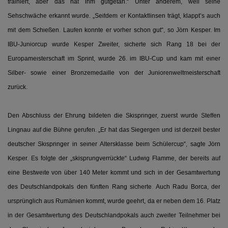
trainiert, aber das hat ihm gutgetan.“ Unter anderem, weil seine
Sehschwäche erkannt wurde. „Seitdem er Kontaktlinsen trägt, klappt’s auch
mit dem Schießen. Laufen konnte er vorher schon gut“, so Jörn Kesper. Im
IBU-Juniorcup wurde Kesper Zweiter, sicherte sich Rang 18 bei der
Europameisterschaft im Sprint, wurde 26. im IBU-Cup und kam mit einer
Silber- sowie einer Bronzemedaille von der Juniorenweltmeisterschaft
zurück.
Den Abschluss der Ehrung bildeten die Skispringer, zuerst wurde Steffen
Lingnau auf die Bühne gerufen. „Er hat das Siegergen und ist derzeit bester
deutscher Skispringer in seiner Altersklasse beim Schülercup“, sagte Jörn
Kesper. Es folgte der „skisprungverrückte“ Ludwig Flamme, der bereits auf
eine Bestweite von über 140 Meter kommt und sich in der Gesamtwertung
des Deutschlandpokals den fünften Rang sicherte. Auch Radu Borca, der
ursprünglich aus Rumänien kommt, wurde geehrt, da er neben dem 16. Platz
in der Gesamtwertung des Deutschlandpokals auch zweiter Teilnehmer bei