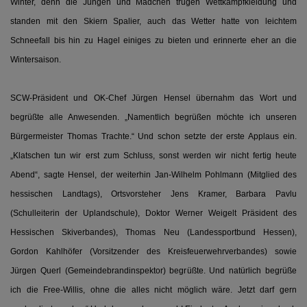
Winter, denn die Jungen und Mädchen trugen Wettkampfkleidung und
standen mit den Skiern Spalier, auch das Wetter hatte von leichtem
Schneefall bis hin zu Hagel einiges zu bieten und erinnerte eher an die
Wintersaison.
SCW-Präsident und OK-Chef Jürgen Hensel übernahm das Wort und
begrüßte alle Anwesenden. „Namentlich begrüßen möchte ich unseren
Bürgermeister Thomas Trachte.“ Und schon setzte der erste Applaus ein.
„Klatschen tun wir erst zum Schluss, sonst werden wir nicht fertig heute
Abend“, sagte Hensel, der weiterhin Jan-Wilhelm Pohlmann (Mitglied des
hessischen Landtags), Ortsvorsteher Jens Kramer, Barbara Pavlu
(Schulleiterin der Uplandschule), Doktor Werner Weigelt Präsident des
Hessischen Skiverbandes), Thomas Neu (Landessportbund Hessen),
Gordon Kahlhöfer (Vorsitzender des Kreisfeuerwehrverbandes) sowie
Jürgen Querl (Gemeindebrandinspektor) begrüßte. Und natürlich begrüße
ich die Free-Willis, ohne die alles nicht möglich wäre. Jetzt darf gern