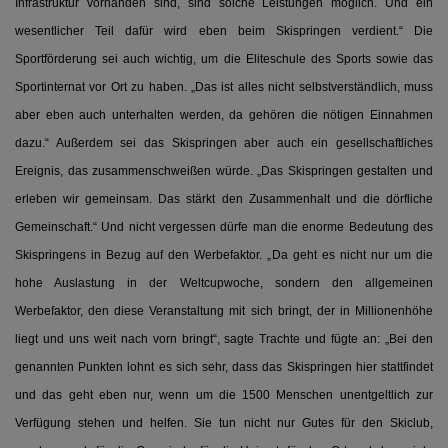
Infrastruktur vorhanden sind, sind solche Leistungen möglich. Und ein
wesentlicher Teil dafür wird eben beim Skispringen verdient.“ Die
Sportförderung sei auch wichtig, um die Eliteschule des Sports sowie das
Sportinternat vor Ort zu haben. „Das ist alles nicht selbstverständlich, muss
aber eben auch unterhalten werden, da gehören die nötigen Einnahmen
dazu.“ Außerdem sei das Skispringen aber auch ein gesellschaftliches
Ereignis, das zusammenschweißen würde. „Das Skispringen gestalten und
erleben wir gemeinsam. Das stärkt den Zusammenhalt und die dörfliche
Gemeinschaft.“ Und nicht vergessen dürfe man die enorme Bedeutung des
Skispringens in Bezug auf den Werbefaktor. „Da geht es nicht nur um die
hohe Auslastung in der Weltcupwoche, sondern den allgemeinen
Werbefaktor, den diese Veranstaltung mit sich bringt, der in Millionenhöhe
liegt und uns weit nach vorn bringt“, sagte Trachte und fügte an: „Bei den
genannten Punkten lohnt es sich sehr, dass das Skispringen hier stattfindet
und das geht eben nur, wenn um die 1500 Menschen unentgeltlich zur
Verfügung stehen und helfen. Sie tun nicht nur Gutes für den Skiclub,