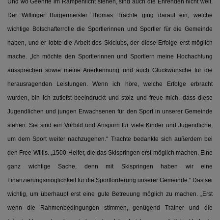
Und wo Geehrte im Rampenlicht stehen, sind auch die Ehrenden nicht weit.
Der Willinger Bürgermeister Thomas Trachte ging darauf ein, welche
wichtige Botschafterrolle die Sportlerinnen und Sportler für die Gemeinde
haben, und er lobte die Arbeit des Skiclubs, der diese Erfolge erst möglich
mache. „Ich möchte den Sportlerinnen und Sportlern meine Hochachtung
aussprechen sowie meine Anerkennung und auch Glückwünsche für die
herausragenden Leistungen. Wenn ich höre, welche Erfolge erbracht
wurden, bin ich zutiefst beeindruckt und stolz und freue mich, dass diese
Jugendlichen und jungen Erwachsenen für den Sport in unserer Gemeinde
stehen. Sie sind ein Vorbild und Ansporn für viele Kinder und Jugendliche,
um dem Sport weiter nachzugehen.“ Trachte bedankte sich außerdem bei
den Free-Willis. „1500 Helfer, die das Skispringen erst möglich machen. Eine
ganz wichtige Sache, denn mit Skispringen haben wir eine
Finanzierungsmöglichkeit für die Sportförderung unserer Gemeinde.“ Das sei
wichtig, um überhaupt erst eine gute Betreuung möglich zu machen. „Erst
wenn die Rahmenbedingungen stimmen, genügend Trainer und die