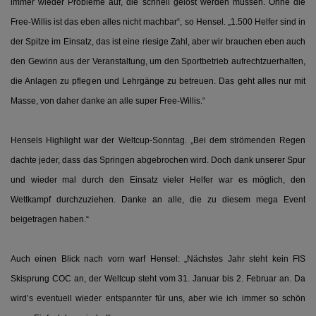
immer wieder Probleme auf, die schnell gelöst werden müssen. Ohne die
Free-Willis ist das eben alles nicht machbar“, so Hensel. „1.500 Helfer sind in
der Spitze im Einsatz, das ist eine riesige Zahl, aber wir brauchen eben auch
den Gewinn aus der Veranstaltung, um den Sportbetrieb aufrechtzuerhalten,
die Anlagen zu pflegen und Lehrgänge zu betreuen. Das geht alles nur mit
Masse, von daher danke an alle super Free-Willis.“
Hensels Highlight war der Weltcup-Sonntag. „Bei dem strömenden Regen
dachte jeder, dass das Springen abgebrochen wird. Doch dank unserer Spur
und wieder mal durch den Einsatz vieler Helfer war es möglich, den
Wettkampf durchzuziehen. Danke an alle, die zu diesem mega Event
beigetragen haben.“
Auch einen Blick nach vorn warf Hensel: „Nächstes Jahr steht kein FIS
Skisprung COC an, der Weltcup steht vom 31. Januar bis 2. Februar an. Da
wird’s eventuell wieder entspannter für uns, aber wie ich immer so schön