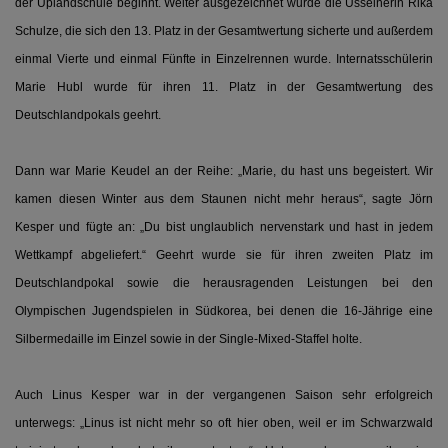
der Uplandschule beginnt. Weiter ausgezeichnet wurde die Usselnerin Rika
Schulze, die sich den 13. Platz in der Gesamtwertung sicherte und außerdem
einmal Vierte und einmal Fünfte in Einzelrennen wurde. Internatsschülerin
Marie Hubl wurde für ihren 11. Platz in der Gesamtwertung des
Deutschlandpokals geehrt.
Dann war Marie Keudel an der Reihe: „Marie, du hast uns begeistert. Wir
kamen diesen Winter aus dem Staunen nicht mehr heraus“, sagte Jörn
Kesper und fügte an: „Du bist unglaublich nervenstark und hast in jedem
Wettkampf abgeliefert.“ Geehrt wurde sie für ihren zweiten Platz im
Deutschlandpokal sowie die herausragenden Leistungen bei den
Olympischen Jugendspielen in Südkorea, bei denen die 16-Jährige eine
Silbermedaille im Einzel sowie in der Single-Mixed-Staffel holte.
Auch Linus Kesper war in der vergangenen Saison sehr erfolgreich
unterwegs: „Linus ist nicht mehr so oft hier oben, weil er im Schwarzwald