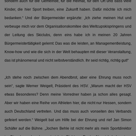
sondern auch für die Gemeinde, für die Heimat, für den Ort und dass viele
Kinder, die hier Sport treiben, eine Zukunft haben. Dafür möchte ich mich
bedanken.“ Und der Bürgermeister ergänzte: „Ich ziehe meinen Hut und
verbeuge mich vor dem Organisationskomitee des Weltcupskispringens und
der Leitung des Skiclubs, denn eins habe ich in meinen 20 Jahren
Bürgermeistertätigkeit gelernt: Das was die leisten, an Managementleistung,
Know-how und wie die sich in der Welt behaupten mit dieser Veranstaltung,
das ist phänomenal und nicht selbstverständlich. Ihr seid richtig, richtig gut!“
„Ich stehe noch zwischen dem Abendbrot, aber eine Ehrung muss noch
sein“, sagte Werner Weigelt, Präsident des HSV. „Warum macht der HSV
etwas Besonderes? Denn meine Vorredner haben ja schon alles gesagt.
Aber wir haben eine Reihe von Athleten hier, die nicht nur Hessen, sondern
auch Deutschland vertreten. Und das muss auch vonseiten des Verbands
gefeiert werden.“ Weigelt bat um Hilfe bei der Ehrung und rief Jan Simon
Schäfer auf die Bühne. „Jochen Behle ist nicht mehr als mein Sportdirektor