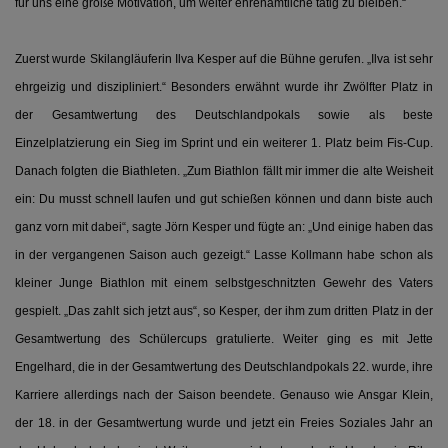
für uns eine große Motivation, um weiter ehrenamtliche tätig zu bleiben.“
Zuerst wurde Skilangläuferin Ilva Kesper auf die Bühne gerufen. „Ilva ist sehr
ehrgeizig und diszipliniert.“ Besonders erwähnt wurde ihr Zwölfter Platz in
der Gesamtwertung des Deutschlandpokals sowie als beste
Einzelplatzierung ein Sieg im Sprint und ein weiterer 1. Platz beim Fis-Cup.
Danach folgten die Biathleten. „Zum Biathlon fällt mir immer die alte Weisheit
ein: Du musst schnell laufen und gut schießen können und dann biste auch
ganz vorn mit dabei“, sagte Jörn Kesper und fügte an: „Und einige haben das
in der vergangenen Saison auch gezeigt.“ Lasse Kollmann habe schon als
kleiner Junge Biathlon mit einem selbstgeschnitzten Gewehr des Vaters
gespielt. „Das zahlt sich jetzt aus“, so Kesper, der ihm zum dritten Platz in der
Gesamtwertung des Schülercups gratulierte. Weiter ging es mit Jette
Engelhard, die in der Gesamtwertung des Deutschlandpokals 22. wurde, ihre
Karriere allerdings nach der Saison beendete. Genauso wie Ansgar Klein,
der 18. in der Gesamtwertung wurde und jetzt ein Freies Soziales Jahr an