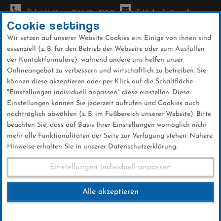
Ticket-Hotline: +49 56 32 - 960-0
E-Mail: info@sc-willingen.de
Cookie settings
Wir setzen auf unserer Website Cookies ein. Einige von ihnen sind
To
essenziell (z. B. für den Betrieb der Webseite oder zum Ausfüllen
na
der Kontaktformulare), während andere uns helfen unser
Direkt
Onlineangebot zu verbessern und wirtschaftlich zu betreiben. Sie
zum
können diese akzeptieren oder per Klick auf die Schaltfläche
Inhalt
"Einstellungen individuell anpassen" diese einstellen. Diese
Einstellungen können Sie jederzeit aufrufen und Cookies auch
News
nachträglich abwählen (z. B. im Fußbereich unserer Website). Bitte
beachten Sie, dass auf Basis Ihrer Einstellungen womöglich nicht
mehr alle Funktionalitäten der Seite zur Verfügung stehen. Nähere
Hinweise erhalten Sie in unserer Datenschutzerklärung.
Sportlerehrung & Helferfest
Einstellungen individuell anpassen
des Ski-Club Willingen
Alle akzeptieren
21 .April 2024