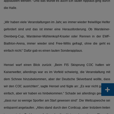
applaudiert werden.“ Und das wurde es auch! Ein lauter Applaus ging durch
die Halle.
„Wir haben viele Veranstaltungen im Jahr, wo immer wieder freiwillige Helfer
gefordert sind und das ist immer eine Herausforderung. Ob Warsteiner-
Orenberg-Cup, Warsteiner-Mühlenkopf-Kraxler oder Rennen in der EWF-
Biathlon-Arena, immer wieder sind Free-Willis gefragt, ohne die geht es
einfach nicht.“ Dafür gab es einen lauten Sonderapplaus.
Hensel warf einen Blick zurück: „Beim FIS Skisprung COC hatten wir
Kaiserwetter, allerdings war es im Vorfeld schwierig, die Veranstaltung mit
dem Schnee hinzubekommen, aber der Deutsche Skiverband wollte, dass
+
wir den COC ausrichten“, sagte Hensel und fügte an: „Es war nicht ganz so
einfach, aber wir haben es hinbekommen.“ Schade sei allerdings gewesen,
„dass nur so wenige Sportler am Start gewesen sind“. Die Weltcupwoche sei
entspannt angelaufen. „Alles stand durch den Conticup, aber trotzdem treten