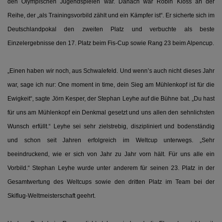
den Olympischen Jugendspielen war. Danach war Robin Kloss an der
Reihe, der „als Trainingsvorbild zählt und ein Kämpfer ist“. Er sicherte sich im
Deutschlandpokal den zweiten Platz und verbuchte als beste
Einzelergebnisse den 17. Platz beim Fis-Cup sowie Rang 23 beim Alpencup.
„Einen haben wir noch, aus Schwalefeld. Und wenn’s auch nicht dieses Jahr
war, sage ich nur: One moment in time, dein Sieg am Mühlenkopf ist für die
Ewigkeit“, sagte Jörn Kesper, der Stephan Leyhe auf die Bühne bat. „Du hast
für uns am Mühlenkopf ein Denkmal gesetzt und uns allen den sehnlichsten
Wunsch erfüllt.“ Leyhe sei sehr zielstrebig, diszipliniert und bodenständig
und schon seit Jahren erfolgreich im Weltcup unterwegs. „Sehr
beeindruckend, wie er sich von Jahr zu Jahr vorn hält. Für uns alle ein
Vorbild.“ Stephan Leyhe wurde unter anderem für seinen 23. Platz in der
Gesamtwertung des Weltcups sowie den dritten Platz im Team bei der
Skiflug-Weltmeisterschaft geehrt.